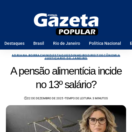
Destaques
Brasil
Rio de Janeiro
Política Nacional
E
ADRIANA BORRACHINI
DESTAQUES
DINHEIRO
DIREITO
ECÔNOMIA
JUSTIÇA
RIO DE JANEIRO
A pensão alimentícia incide
no 13º salário?
22 DE DEZEMBRO DE 2025
TEMPO DE LEITURA: 3 MINUTOS