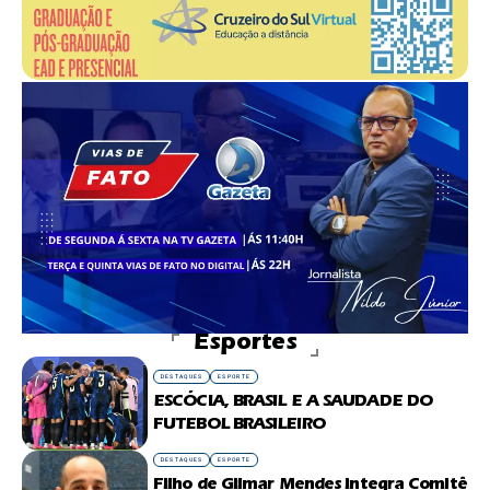
Esportes
DESTAQUES
ESPORTE
ESCÓCIA, BRASIL E A SAUDADE DO
FUTEBOL BRASILEIRO
DESTAQUES
ESPORTE
Filho de Gilmar Mendes integra Comitê