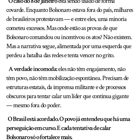
O caso do 8 de Janeiro
está sendo usado de forma
covarde. Enquanto Bolsonaro estava fora do país, milhares
de brasileiros protestavam — e entre eles, uma minoria
cometeu excessos. Mas onde estão as provas de que
Bolsonaro comandou ou incentivou os atos? Não existem.
Mas a narrativa segue, alimentada por uma esquerda que
perdeu a batalha das redes e tenta vencer no grito.
A verdade incomoda:
eles não têm engajamento, não
têm povo, não têm mobilização espontânea. Precisam de
estruturas estatais, da imprensa militante e de processos
obscuros para tentar calar um líder que continua gigante
— mesmo fora do poder.
O Brasil está acordado. O povo já entendeu que há uma
perseguição em curso. E cada tentativa de calar
Bolsonaro só o fortalece mais.