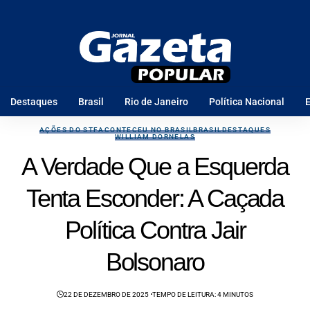
Destaques
Brasil
Rio de Janeiro
Política Nacional
E
AÇÕES DO STF
ACONTECEU NO BRASIL
BRASIL
DESTAQUES
WILLIAM DORNELAS
A Verdade Que a Esquerda
Tenta Esconder: A Caçada
Política Contra Jair
Bolsonaro
22 DE DEZEMBRO DE 2025
TEMPO DE LEITURA: 4 MINUTOS