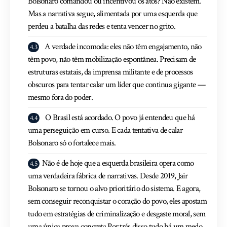
Bolsonaro comandou ou incentivou os atos? Não existem.
Mas a narrativa segue, alimentada por uma esquerda que
perdeu a batalha das redes e tenta vencer no grito.
A verdade incomoda: eles não têm engajamento, não
têm povo, não têm mobilização espontânea. Precisam de
estruturas estatais, da imprensa militante e de processos
obscuros para tentar calar um líder que continua gigante —
mesmo fora do poder.
O Brasil está acordado. O povo já entendeu que há
uma perseguição em curso. E cada tentativa de calar
Bolsonaro só o fortalece mais.
Não é de hoje que a esquerda brasileira opera como
uma verdadeira fábrica de narrativas. Desde 2019, Jair
Bolsonaro se tornou o alvo prioritário do sistema. E agora,
sem conseguir reconquistar o coração do povo, eles apostam
tudo em estratégias de criminalização e desgaste moral, sem
uma única prova concreta.Por trás disso tudo há um medo