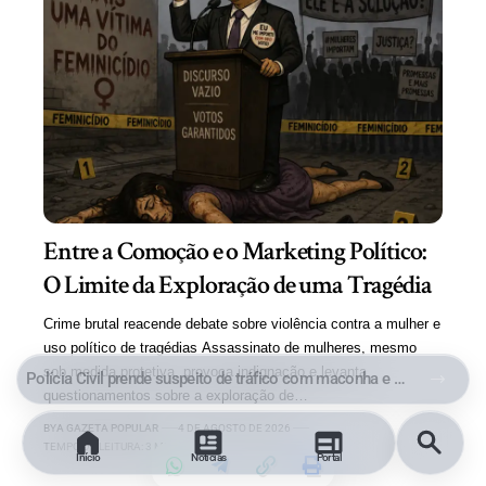
Entre a Comoção e o Marketing Político:
O Limite da Exploração de uma Tragédia
Crime brutal reacende debate sobre violência contra a mulher e
uso político de tragédias Assassinato de mulheres, mesmo
sob medida protetiva, provoca indignação e levanta
Polícia Civil prende suspeito de tráfico com maconha e cocaína no Parque Aeroporto, em Macaé
questionamentos sobre a exploração de…
BY
A GAZETA POPULAR
4 DE AGOSTO DE 2026
TEMPO DE LEITURA: 3 MINUTOS
Início
Notícias
Portal