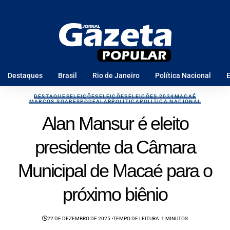
Destaques
Brasil
Rio de Janeiro
Política Nacional
E
DESTAQUES
ELEIÇÕES
ELEIÇÕES
ELEIÇÕES 2024
MACAÉ
MARCOS SOARES
PODFALAR
POLÍTICA
POLÍTICA NACIONAL
Alan Mansur é eleito
presidente da Câmara
Municipal de Macaé para o
próximo biênio
22 DE DEZEMBRO DE 2025
TEMPO DE LEITURA: 1 MINUTOS