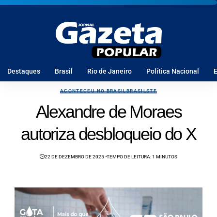
Destaques
Brasil
Rio de Janeiro
Política Nacional
E
ACONTECEU NO BRASIL
BRASIL
STF
Alexandre de Moraes
autoriza desbloqueio do X
22 DE DEZEMBRO DE 2025
TEMPO DE LEITURA: 1 MINUTOS