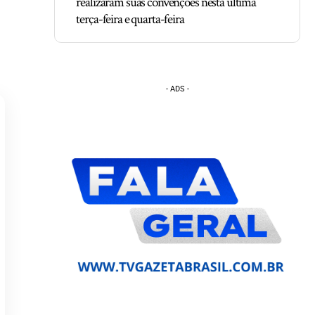
realizaram suas convenções nesta última
terça-feira e quarta-feira
- ADS -