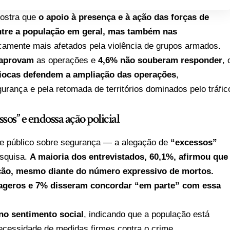
mostra que
o apoio à presença e à ação das forças de
ntre a população em geral, mas também nas
camente mais afetados pela violência de grupos armados.
saprovam
as operações e
4,6% não souberam responder
, 
iocas defendem a ampliação das operações
,
rança e pela retomada de territórios dominados pelo tráfic
sos” e endossa ação policial
e público sobre segurança — a alegação de
“excessos”
esquisa.
A maioria dos entrevistados, 60,1%, afirmou que
ção, mesmo diante do número expressivo de mortos.
ageros e 7% disseram concordar “em parte” com essa
no sentimento social
, indicando que a população está
cessidade de medidas firmes contra o crime.