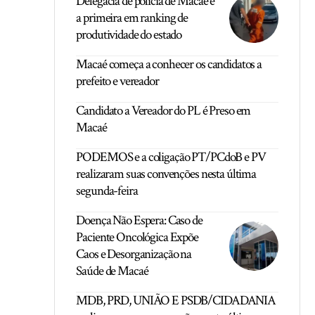
Delegacia de polícia de Macaé é
a primeira em ranking de
produtividade do estado
Macaé começa a conhecer os candidatos a
prefeito e vereador
Candidato a Vereador do PL é Preso em
Macaé
PODEMOS e a coligação PT/PCdoB e PV
realizaram suas convenções nesta última
segunda-feira
Doença Não Espera: Caso de
Paciente Oncológica Expõe
Caos e Desorganização na
Saúde de Macaé
MDB, PRD, UNIÃO E PSDB/CIDADANIA