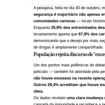
A pesquisa, feita no dia 30 de outubro, 
segurança é majoritário não apenas e
comunidades cariocas
— locais histori
Enquanto
25,8% dos entrevistados de
levantamento aponta que
67,9% dos car
demonstrando que o desejo por mais segu
de drogas é amplamente compartilhado.
População rejeita discurso de “exces
Um dos pontos mais polêmicos do debat
policiais — também foi abordado pela p
não houve excessos na recente opera
Outros 29,4% acreditam que houve ex
ideia.
Os dados revelam
uma clara mudança 
cansada da impunidade e reconhece a ne