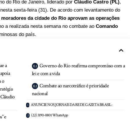
no do Rio de Janeiro, liderado por
Cláudio Castro (PL)
,
nesta sexta-feira (31). De acordo com levantamento do
 moradores da cidade do Rio aprovam as operações
mo a realizada nesta semana no combate ao
Comando
minosas do país.
ue a
Governo do Rio reafirma compromisso com a
 apoia
lei e com a vida
a o
Combate ao narcotráfico é prioridade
ratégia
nacional
 Cláudio
ANUNCIE NOS JORNAIS DA REDE GAZETA BRASIL:
(22) 3190-0801 WhatsApp
s” e