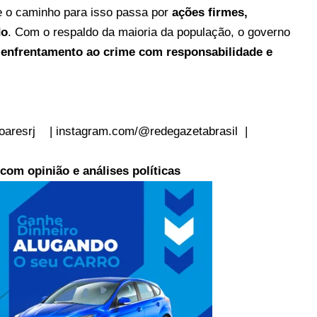
ue o caminho para isso passa por
ações firmes,
do
. Com o respaldo da maioria da população, o governo
e
enfrentamento ao crime com responsabilidade e
 Analista Polític
aresrj
|
instagram.com/@redegazetabrasil
|
om opinião e análises políticas