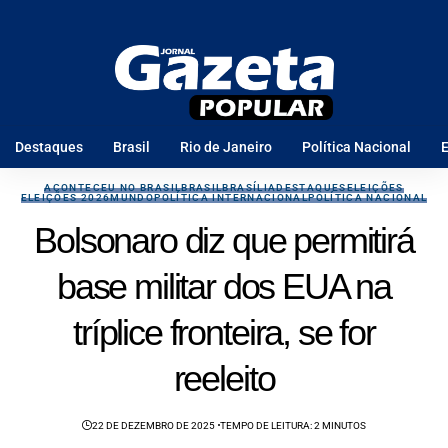
Destaques
Brasil
Rio de Janeiro
Política Nacional
E
ACONTECEU NO BRASIL
BRASIL
BRASÍLIA
DESTAQUES
ELEIÇÕES
ELEIÇÕES 2026
MUNDO
POLÍTICA INTERNACIONAL
POLÍTICA NACIONAL
Bolsonaro diz que permitirá
base militar dos EUA na
tríplice fronteira, se for
reeleito
22 DE DEZEMBRO DE 2025
TEMPO DE LEITURA: 2 MINUTOS