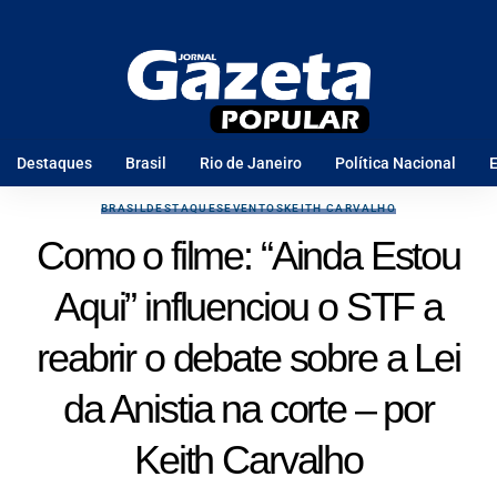
Destaques
Brasil
Rio de Janeiro
Política Nacional
E
BRASIL
DESTAQUES
EVENTOS
KEITH CARVALHO
Como o filme: “Ainda Estou
Aqui” influenciou o STF a
reabrir o debate sobre a Lei
da Anistia na corte – por
Keith Carvalho