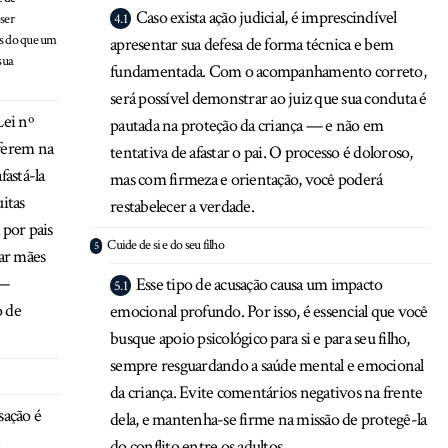
Caso exista ação judicial, é imprescindível
ser
is do que um
apresentar sua defesa de forma técnica e bem
sua
fundamentada. Com o acompanhamento correto,
será possível demonstrar ao juiz que sua conduta é
Lei nº
pautada na proteção da criança — e não em
rferem na
tentativa de afastar o pai. O processo é doloroso,
fastá-la
mas com firmeza e orientação, você poderá
itas
restabelecer a verdade.
 por pais
Cuide de si e do seu filho
iar mães
 —
Esse tipo de acusação causa um impacto
o de
emocional profundo. Por isso, é essencial que você
busque apoio psicológico para si e para seu filho,
sempre resguardando a saúde mental e emocional
da criança. Evite comentários negativos na frente
sação é
dela, e mantenha-se firme na missão de protegê-la
e
do conflito entre os adultos.