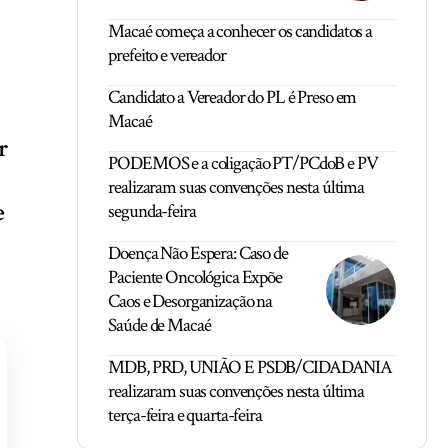
Macaé começa a conhecer os candidatos a
prefeito e vereador
Candidato a Vereador do PL é Preso em
Macaé
r
PODEMOS e a coligação PT/PCdoB e PV
realizaram suas convenções nesta última
e
segunda-feira
Doença Não Espera: Caso de
Paciente Oncológica Expõe
Caos e Desorganização na
Saúde de Macaé
MDB, PRD, UNIÃO E PSDB/CIDADANIA
realizaram suas convenções nesta última
terça-feira e quarta-feira