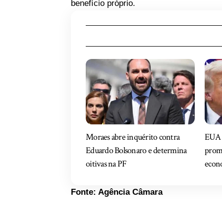
benefício próprio.
Moraes abre inquérito contra
EUA 
Eduardo Bolsonaro e determina
prome
oitivas na PF
econo
Fonte: Agência Câmara