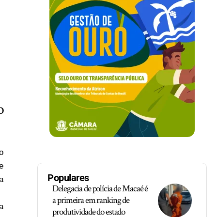
o
o
e
Populares
a
Delegacia de polícia de Macaé é
a primeira em ranking de
a
produtividade do estado