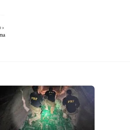
O
ima