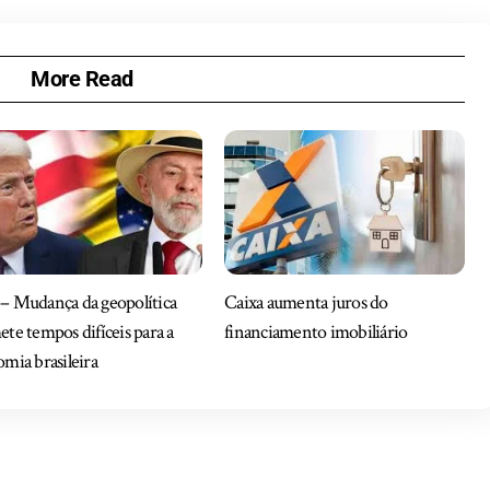
More Read
– Mudança da geopolítica
Caixa aumenta juros do
te tempos difíceis para a
financiamento imobiliário
mia brasileira