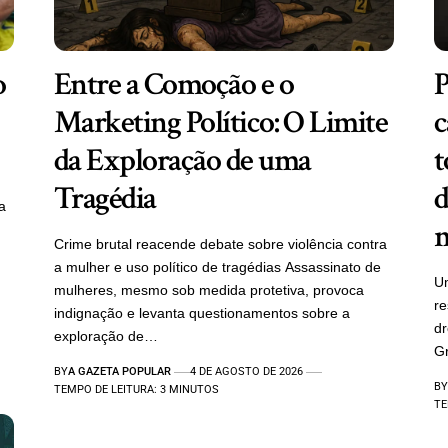
o
Entre a Comoção e o
P
Marketing Político: O Limite
c
da Exploração de uma
t
Tragédia
d
a
m
Crime brutal reacende debate sobre violência contra
a mulher e uso político de tragédias Assassinato de
Um
mulheres, mesmo sob medida protetiva, provoca
re
indignação e levanta questionamentos sobre a
d
exploração de…
Gr
BY
A GAZETA POPULAR
4 DE AGOSTO DE 2026
BY
TEMPO DE LEITURA: 3 MINUTOS
TE