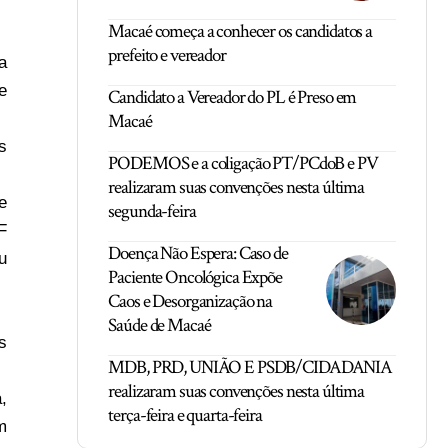
Macaé começa a conhecer os candidatos a
prefeito e vereador
a
e
Candidato a Vereador do PL é Preso em
Macaé
s
PODEMOS e a coligação PT/PCdoB e PV
realizaram suas convenções nesta última
e
segunda-feira
F
Doença Não Espera: Caso de
u
Paciente Oncológica Expõe
Caos e Desorganização na
Saúde de Macaé
s
MDB, PRD, UNIÃO E PSDB/CIDADANIA
realizaram suas convenções nesta última
,
terça-feira e quarta-feira
m