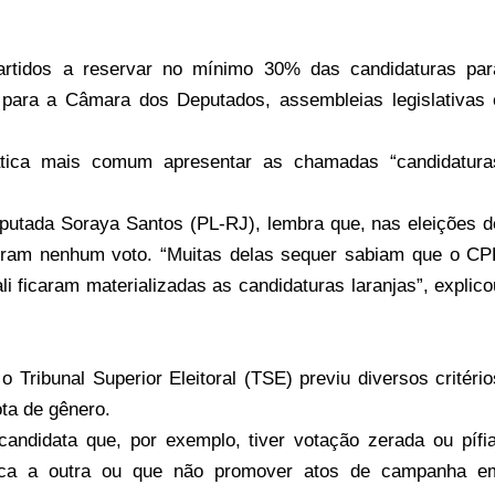
artidos a reservar no mínimo 30% das candidaturas par
 para a Câmara dos Deputados, assembleias legislativas 
ática mais comum apresentar as chamadas “candidatura
putada Soraya Santos (PL-RJ), lembra que, nas eleições d
veram nenhum voto. “Muitas delas sequer sabiam que o CP
i ficaram materializadas as candidaturas laranjas”, explico
 Tribunal Superior Eleitoral (TSE) previu diversos critério
ota de gênero.
andidata que, por exemplo, tiver votação zerada ou pífia
ntica a outra ou que não promover atos de campanha e