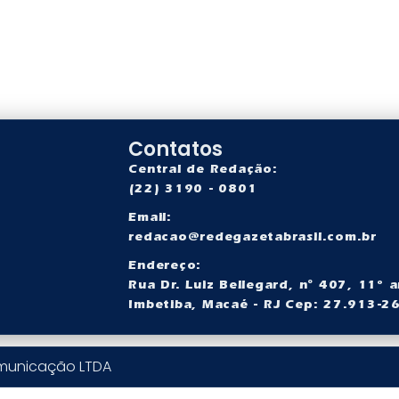
Contatos
Central de Redação:
(22) 3190 - 0801
Email:
redacao@redegazetabrasil.com.br
a
Endereço:
Rua Dr. Luiz Bellegard, nº 407, 11° a
Imbetiba, Macaé - RJ Cep: 27.913-2
omunicação LTDA