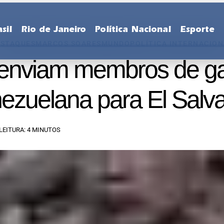
sil
Rio de Janeiro
Política Nacional
Esporte
ESTAQUES
MARCOS SOARES
MUNDO
POLÍTICA INTERNACIO
enviam membros de g
ezuelana para El Salv
LEITURA: 4 MINUTOS