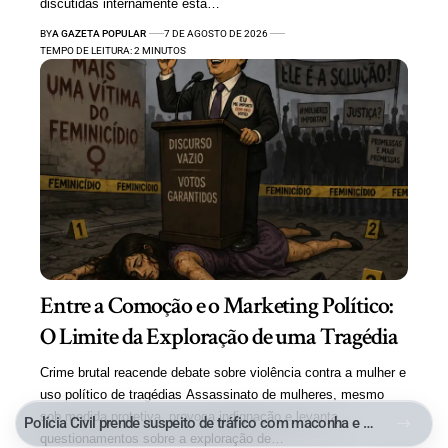
discutidas internamente está…
BY
A GAZETA POPULAR
7 DE AGOSTO DE 2026
TEMPO DE LEITURA: 2 MINUTOS
Entre a Comoção e o Marketing Político:
O Limite da Exploração de uma Tragédia
Crime brutal reacende debate sobre violência contra a mulher e
uso político de tragédias Assassinato de mulheres, mesmo
sob medida protetiva, provoca indignação e levanta
Polícia Civil prende suspeito de tráfico com maconha e cocaína no Parque Aeroporto, em Macaé
questionamentos sobre a exploração de…