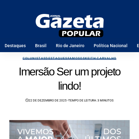
Destaques
Brasil
Rio de Janeiro
Política Nacional
E
COLUNISTAS
DESTAQUES
FAMOSOS
KEITH CARVALHO
Imersão Ser um projeto
lindo!
22 DE DEZEMBRO DE 2025
TEMPO DE LEITURA: 3 MINUTOS