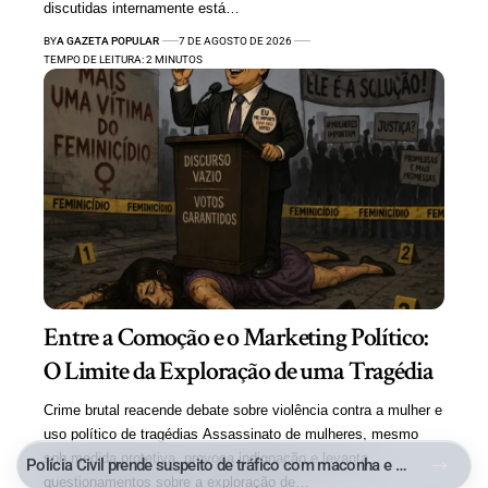
discutidas internamente está…
BY
A GAZETA POPULAR
7 DE AGOSTO DE 2026
TEMPO DE LEITURA: 2 MINUTOS
Entre a Comoção e o Marketing Político:
O Limite da Exploração de uma Tragédia
Crime brutal reacende debate sobre violência contra a mulher e
uso político de tragédias Assassinato de mulheres, mesmo
sob medida protetiva, provoca indignação e levanta
Polícia Civil prende suspeito de tráfico com maconha e cocaína no Parque Aeroporto, em Macaé
questionamentos sobre a exploração de…