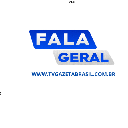
- ADS -
e