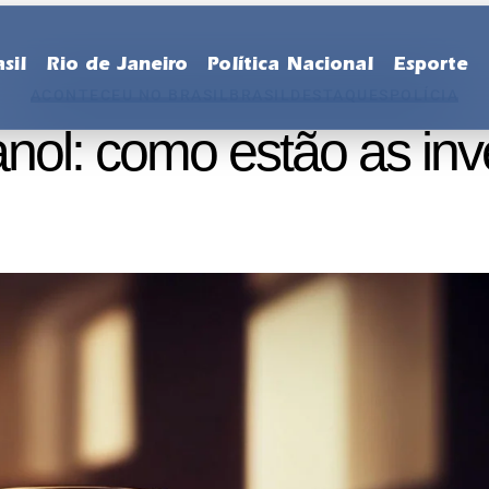
sil
Rio de Janeiro
Política Nacional
Esporte
ACONTECEU NO BRASIL
BRASIL
DESTAQUES
POLÍCIA
anol: como estão as inv