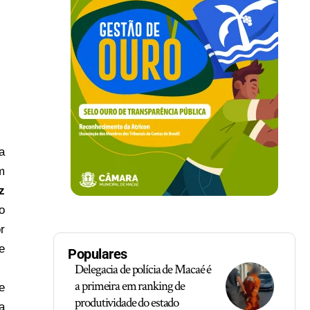
a
m
z
o
r
e
Populares
Delegacia de polícia de Macaé é
a primeira em ranking de
e
produtividade do estado
a