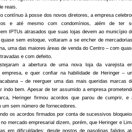
de reais.
 contínuo à posse dos novos diretores, a empresa celebro
tários e até mesmo com condomínios, além de ter s
 em IPTUs atrasados que suas lojas devem ao município d
 quase sem estoque, voltaram a se encher de mercadorias
ana, uma das maiores áreas de venda do Centro – com quas
travadas e com defeito.
stejaram a abertura de uma nova loja da varejista e
 empresa, e quer confiar na habilidade de Heringer – u
acabana – de reerguer uma das mais queridas marcas d
ar indo bem. Apesar de ter assumido a empresa prometend
rca, Heringer firmou acordos que parou de cumprir, e 
om um sem número de fornecedores.
ndo os acordos firmados por conta de sucessivos bloqueio
 no mercado empresarial dizem, porém, que Heringer e Lim
s em dificuldades; desde postos de gasolinas falidos at