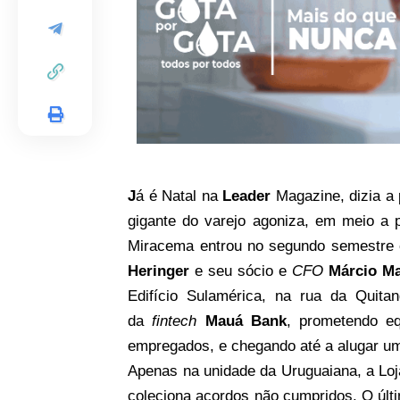
J
á é Natal na
Leader
Magazine, dizia a 
gigante do varejo agoniza, em meio a p
Miracema entrou no segundo semestre 
Heringer
e seu sócio e
CFO
Márcio Ma
Edifício Sulamérica, na rua da Quita
da
fintech
Mauá Bank
, prometendo eq
empregados, e chegando até a alugar um
Apenas na unidade da Uruguaiana, a Loj
coleciona acordos não cumpridos. O últi