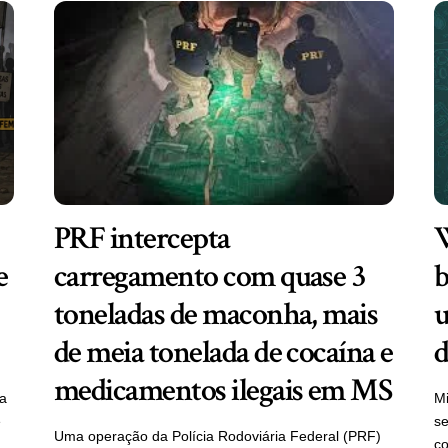
PRF intercepta
W
e
carregamento com quase 3
b
toneladas de maconha, mais
u
de meia tonelada de cocaína e
d
medicamentos ilegais em MS
ra
Mi
e
se
Uma operação da Polícia Rodoviária Federal (PRF)
c