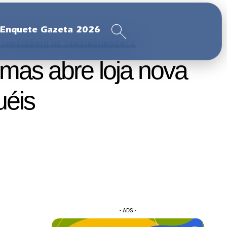
Enquete Gazeta 2026
 JANEIRO
RIO DE JANEIRO
URGENTE
mas abre loja nova
uéis
- ADS -