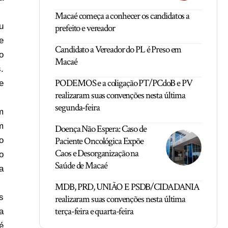
Macaé começa a conhecer os candidatos a
u
prefeito e vereador
e
Candidato a Vereador do PL é Preso em
o
Macaé
.
PODEMOS e a coligação PT/PCdoB e PV
e
realizaram suas convenções nesta última
segunda-feira
m
m
Doença Não Espera: Caso de
Paciente Oncológica Expõe
o
Caos e Desorganização na
o
Saúde de Macaé
a
MDB, PRD, UNIÃO E PSDB/CIDADANIA
s
realizaram suas convenções nesta última
terça-feira e quarta-feira
a
é