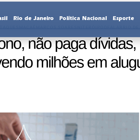
sil
Rio de Janeiro
Política Nacional
Esporte
STAQUES
MACAÉ
MARCOS SOARES
NITERÓI
PODFALAR
RIO DE
no, não paga dívidas, 
endo milhões em alug