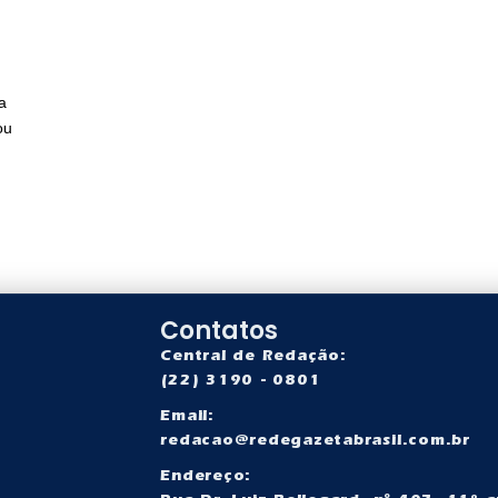
a
ou
Contatos
Central de Redação:
(22) 3190 - 0801
Email:
redacao@redegazetabrasil.com.br
a
Endereço: