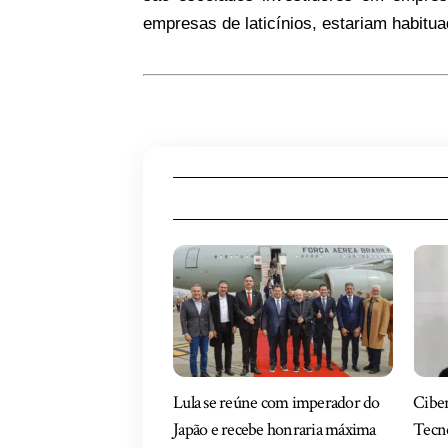
empresas de laticínios, estariam habitua
Lula se reúne com imperador do
Ciber
Japão e recebe honraria máxima
Tecno