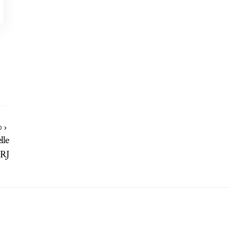
O
lle
 RJ