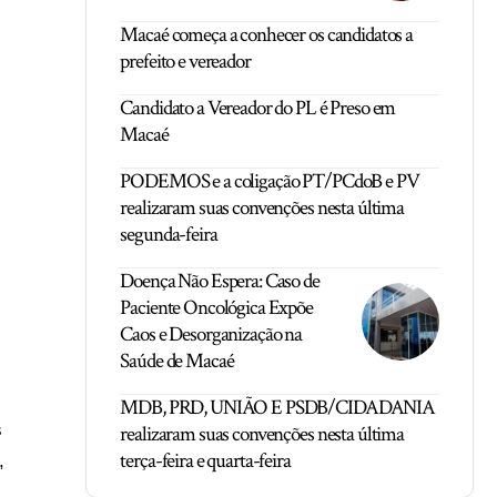
Macaé começa a conhecer os candidatos a
prefeito e vereador
Candidato a Vereador do PL é Preso em
Macaé
PODEMOS e a coligação PT/PCdoB e PV
realizaram suas convenções nesta última
segunda-feira
Doença Não Espera: Caso de
Paciente Oncológica Expõe
Caos e Desorganização na
Saúde de Macaé
MDB, PRD, UNIÃO E PSDB/CIDADANIA
s
realizaram suas convenções nesta última
terça-feira e quarta-feira
,