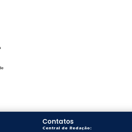
a
de
Contatos
Central de Redação: