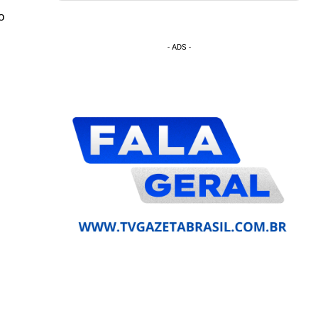
o
- ADS -
.