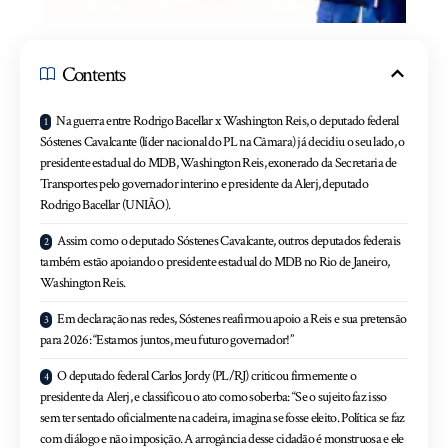
Contents
Na guerra entre Rodrigo Bacellar x Washington Reis, o deputado federal
Sóstenes Cavalcante (líder nacional do PL na Câmara) já decidiu o seu lado, o
presidente estadual do MDB, Washington Reis, exonerado da Secretaria de
Transportes pelo governador interino e presidente da Alerj, deputado
Rodrigo Bacellar (UNIÃO).
Assim como o deputado Sóstenes Cavalcante, outros deputados federais
também estão apoiando o presidente estadual do MDB no Rio de Janeiro,
Washington Reis.
Em declaração nas redes, Sóstenes reafirmou apoio a Reis e sua pretensão
para 2026: “Estamos juntos, meu futuro governador!”
O deputado federal Carlos Jordy (PL/RJ) criticou firmemente o
presidente da Alerj, e classificou o ato como soberba: “Se o sujeito faz isso
sem ter sentado oficialmente na cadeira, imagina se fosse eleito. Política se faz
com diálogo e não imposição. A arrogância desse cidadão é monstruosa e ele