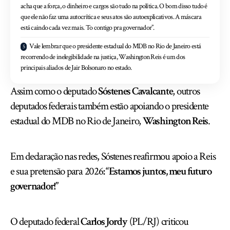
acha que a força, o dinheiro e cargos são tudo na política. O bom disso tudo é
que ele não faz uma autocrítica e seus atos são autoexplicativos. A máscara
está caindo cada vez mais. To contigo pra governador”.
Vale lembrar que o presidente estadual do MDB no Rio de Janeiro está
recorrendo de inelegibilidade na justiça, Washington Reis é um dos
principais aliados de Jair Bolsonaro no estado.
Assim como o deputado
Sóstenes Cavalcante
, outros
deputados federais também estão apoiando o presidente
estadual do MDB no Rio de Janeiro,
Washington Reis
.
Em declaração nas redes, Sóstenes reafirmou apoio a Reis
e sua pretensão para 2026
: “Estamos juntos, meu futuro
governador!”
O deputado federal
Carlos Jordy
(PL/RJ) criticou