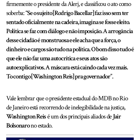
firmemente o presidente da Alerj, e classificou o ato como
soberba:
“Se o sujeito [Rodrigo Bacellar] faz isso sem ter
sentado oficialmente na cadeira, imagina se fosse eleito.
Política se faz com diálogo e não imposição. A arrogância
desse cidadão é monstruosa e ele acha que a força, o
dinheiro e cargos são tudo na política. O bom disso tudo é
que ele não faz uma autocrítica e seus atos são
autoexplicativos. A máscara está caindo cada vez mais.
To contigo [Washington Reis] pra governador”.
Vale lembrar que o presidente estadual do MDB no Rio
de Janeiro está recorrendo de inelegibilidade na justiça,
Washington Reis
é um dos principais aliados de
Jair
Bolsonaro
no estado.