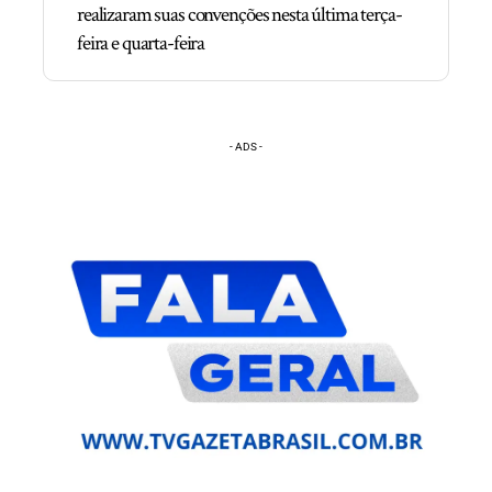
realizaram suas convenções nesta última terça-
feira e quarta-feira
- ADS -