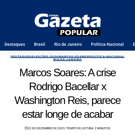
Destaques
Brasil
Rio de Janeiro
Política Nacional
E
DESTAQUES
ELEIÇÕES 2026
MARCOS SOARES
POLÍTICA NACIONAL
RIO DE JANEIRO
Marcos Soares: A crise
Rodrigo Bacellar x
Washington Reis, parece
estar longe de acabar
22 DE DEZEMBRO DE 2025
TEMPO DE LEITURA: 2 MINUTOS