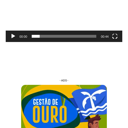
00:00
00:44
- ADS -