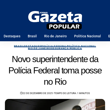
Destaques
Brasil
Rio de Janeiro
Política Nacional
E
BRASIL
DESTAQUES
POLÍCIA FEDERAL
POLÍTICA NACIONAL
RIO DE JANEIRO
SEGURANÇA PÚBLICA
Novo superintendente da
Polícia Federal toma posse
no Rio
22 DE DEZEMBRO DE 2025
TEMPO DE LEITURA: 1 MINUTOS