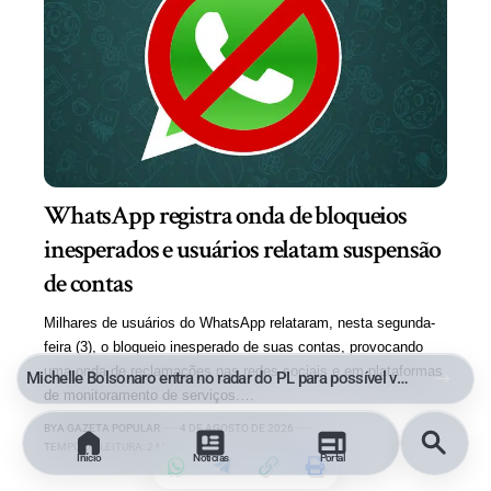
WhatsApp registra onda de bloqueios
inesperados e usuários relatam suspensão
de contas
Milhares de usuários do WhatsApp relataram, nesta segunda-
feira (3), o bloqueio inesperado de suas contas, provocando
uma onda de reclamações nas redes sociais e em plataformas
Entre a Comoção e o Marketing Político: O Limite da Exploração de uma Tragédia
de monitoramento de serviços.…
BY
A GAZETA POPULAR
4 DE AGOSTO DE 2026
TEMPO DE LEITURA: 2 MINUTOS
Início
Notícias
Portal