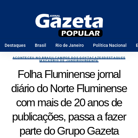
Destaques
Brasil
Rio de Janeiro
Política Nacional
E
ACONTECEU NO BRASIL
CAMPOS DOS GOYTACAZES
DESTAQUES
MACAÉ
RIO DE JANEIRO
URGENTE
Folha Fluminense jornal
diário do Norte Fluminense
com mais de 20 anos de
publicações, passa a fazer
parte do Grupo Gazeta