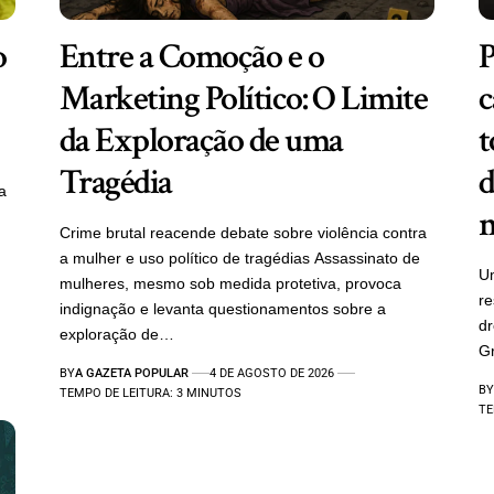
o
Entre a Comoção e o
P
Marketing Político: O Limite
c
da Exploração de uma
t
Tragédia
d
a
m
Crime brutal reacende debate sobre violência contra
a mulher e uso político de tragédias Assassinato de
Um
mulheres, mesmo sob medida protetiva, provoca
re
indignação e levanta questionamentos sobre a
d
exploração de…
Gr
BY
A GAZETA POPULAR
4 DE AGOSTO DE 2026
BY
TEMPO DE LEITURA: 3 MINUTOS
TE