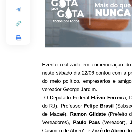
E
vento realizado em comemoração do 
neste sábado dia 22/06 contou com a pr
do meio político, empresários e amig
vereador George Jardim.
O Deputado Federal
Flávio Ferreira
, 
do RJ), Professor
Felipe Brasil
(Subsec
de Macaé),
Ramon Gildate
(Prefeito 
Vereadores),
Paulo Paes
(Vereador),
Casimiro de Abreu), e
Zezé de Abreu
do