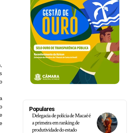
m
,
s
o
a
o
Populares
Delegacia de polícia de Macaé é
e
a primeira em ranking de
e
produtividade do estado