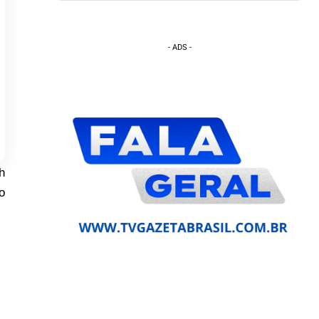
- ADS -
h
o