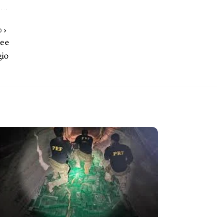
O
e e
gio