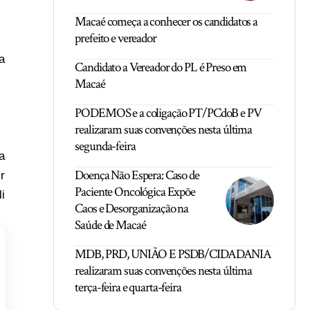
Macaé começa a conhecer os candidatos a
prefeito e vereador
a
Candidato a Vereador do PL é Preso em
Macaé
PODEMOS e a coligação PT/PCdoB e PV
realizaram suas convenções nesta última
segunda-feira
a
Doença Não Espera: Caso de
r
Paciente Oncológica Expõe
i
Caos e Desorganização na
Saúde de Macaé
MDB, PRD, UNIÃO E PSDB/CIDADANIA
realizaram suas convenções nesta última
terça-feira e quarta-feira