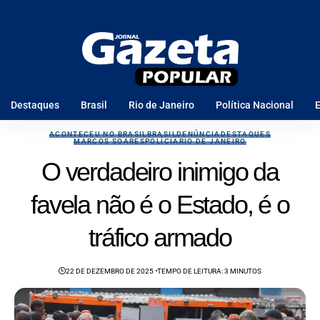
Destaques
Brasil
Rio de Janeiro
Política Nacional
E
ACONTECEU NO BRASIL
BRASIL
DENÚNCIA
DESTAQUES
MARCOS SOARES
POLÍCIA
RIO DE JANEIRO
O verdadeiro inimigo da
favela não é o Estado, é o
tráfico armado
22 DE DEZEMBRO DE 2025
TEMPO DE LEITURA: 3 MINUTOS