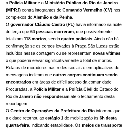
a
Polícia Militar
e o
Ministério Público do Rio de Janeiro
(MPRJ)
contra integrantes do
Comando Vermelho (CV)
nos
complexos do
Alemão e da Penha
.
O
governador Cláudio Castro (PL)
havia informado na noite
de terça que
64 pessoas morreram
, que possivelmente
totalizam
118 mortos
, sendo
quatro policiais
. Ainda não há
confirmação se os corpos levados à Praça São Lucas estão
incluídos nessa contagem ou se representam
novas vítimas
,
o que poderia elevar significativamente o total de mortos.
Relatos de moradores nas redes sociais e em aplicativos de
mensagens indicam que
outros corpos continuam sendo
encontrados
em áreas de difícil acesso da comunidade.
Procuradas, a
Polícia Militar
e a
Polícia Civil
do Estado do
Rio de Janeiro
não responderam
até o fechamento desta
reportagem.
O
Centro de Operações da Prefeitura do Rio
informou que
a cidade retornou ao
estágio 1
de mobilização às
6h desta
quarta-feira
, indicando estabilidade. Os
meios de transporte