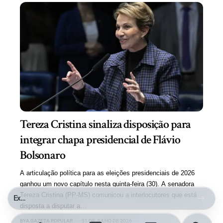
Tereza Cristina sinaliza disposição para
integrar chapa presidencial de Flávio
Bolsonaro
A articulação política para as eleições presidenciais de 2026
ganhou um novo capítulo nesta quinta-feira (30). A senadora
Tereza Cristina (PP-MS) comunicou a interlocutores que está
PRF intercepta carregamento com quase 3 toneladas de maconha, mais de meia tonelada de cocaína e medicamentos ilegais em MS
disposta a disputar a…
BY
A GAZETA POPULAR
31 DE JULHO DE 2026