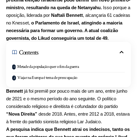
ministro, resultando na queda de Netanyahu.
Isso porque a
oposição, liderada por
Naftali Bennett
, alcançaria 61 cadeiras
no Knesset,
o Parlamento de Israel, atingindo a maioria
necessária para formar um governo. A atual coalizão
governista, do Likud conseguiria um total de 49.
Contents
Metade da população quer o fim da guerra
Viajar na Europa é tema de preocupação
Bennett
já foi premiê por pouco mais de um ano, entre junho
de 2021 e o mesmo período do ano seguinte. O político
considerado religioso e direitista é cofundador do partido
“Nova Direita”
desde 2018. Antes, entre 2012 a 2018, estava
à frente do partido sionista religioso Lar Judaico.
A pesquisa indica que Bennett atrai os indecisos, tanto os
que foram eleitores da sua base quanto do próprio Likud.