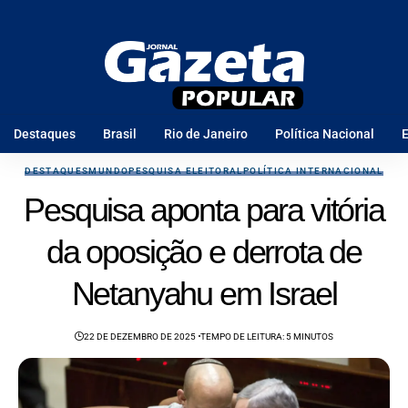
Destaques
Brasil
Rio de Janeiro
Política Nacional
E
DESTAQUES
MUNDO
PESQUISA ELEITORAL
POLÍTICA INTERNACIONAL
Pesquisa aponta para vitória
da oposição e derrota de
Netanyahu em Israel
22 DE DEZEMBRO DE 2025
TEMPO DE LEITURA: 5 MINUTOS