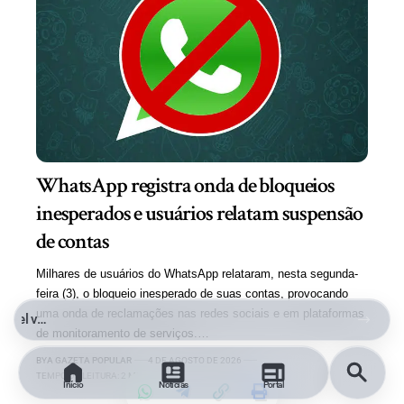
WhatsApp registra onda de bloqueios
inesperados e usuários relatam suspensão
de contas
Milhares de usuários do WhatsApp relataram, nesta segunda-
feira (3), o bloqueio inesperado de suas contas, provocando
uma onda de reclamações nas redes sociais e em plataformas
Entre a Comoção e o Marketing Político: O Limite da Exploração de uma Tragédia
de monitoramento de serviços.…
BY
A GAZETA POPULAR
4 DE AGOSTO DE 2026
TEMPO DE LEITURA: 2 MINUTOS
Início
Notícias
Portal