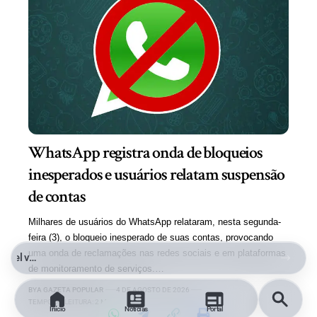
WhatsApp registra onda de bloqueios
inesperados e usuários relatam suspensão
de contas
Milhares de usuários do WhatsApp relataram, nesta segunda-
feira (3), o bloqueio inesperado de suas contas, provocando
uma onda de reclamações nas redes sociais e em plataformas
Entre a Comoção e o Marketing Político: O Limite da Exploração de uma Tragédia
de monitoramento de serviços.…
BY
A GAZETA POPULAR
4 DE AGOSTO DE 2026
TEMPO DE LEITURA: 2 MINUTOS
Início
Notícias
Portal