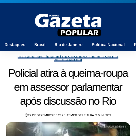
Destaques
Brasil
Rio de Janeiro
Política Nacional
E
DESTAQUES
POLÍCIA
POLÍTICA NACIONAL
RIO DE JANEIRO
RIO DE JANEIRO
Policial atira à queima-roupa
em assessor parlamentar
após discussão no Rio
22 DE DEZEMBRO DE 2025
TEMPO DE LEITURA: 2 MINUTOS