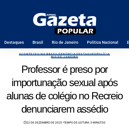
Destaques
Brasil
Rio de Janeiro
Política Nacional
E
ACONTECEU NO BRASIL
DENÚNCIA
DESTAQUES
POLÍCIA
RIO DE JANEIRO
Professor é preso por
importunação sexual após
alunas de colégio no Recreio
denunciarem assédio
22 DE DEZEMBRO DE 2025
TEMPO DE LEITURA: 3 MINUTOS