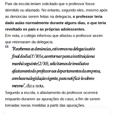
Pais da escola teriam solicitado que o professor fosse
demitido ou afastado. No entanto, segundo eles, mesmo após
as denúncias serem feitas na delegacia,
o professor teria
dado aulas normalmente durante alguns dias, o que teria
revoltado os pais e as próprias adolescentes.
Em nota, o colégio informou que afastou o professor assim
que retornaram da delegacia.
“Recebemos as denúncias, estivemos na delegacia até o
final do dia (1°/10) e, ao retornar para a instituição na
manhã seguinte (2/10), solicitamos de imediato o
afastamento do professor aos departamentos da empresa,
com base na legislação vigente, para notificá-lo sobre o
mesmo”
, diz a nota.
Segundo a escola, o afastamento do professor ocorrerá
enquanto durarem as apurações do caso, a fim de serem
tomadas novas medidas a partir das apurações.