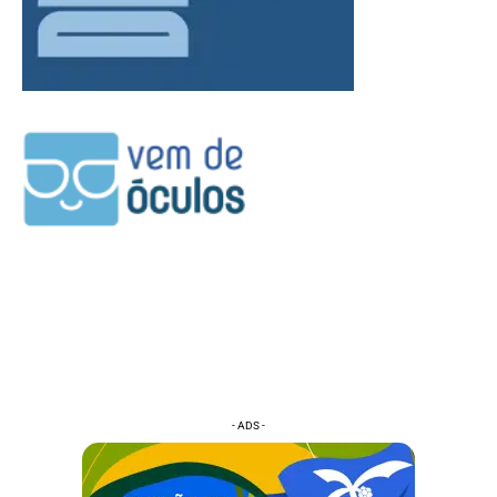
- ADS -