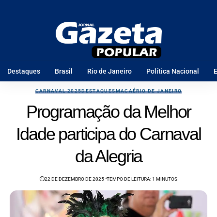
Destaques
Brasil
Rio de Janeiro
Política Nacional
E
CARNAVAL 2025
DESTAQUES
MACAÉ
RIO DE JANEIRO
Programação da Melhor
Idade participa do Carnaval
da Alegria
22 DE DEZEMBRO DE 2025
TEMPO DE LEITURA: 1 MINUTOS