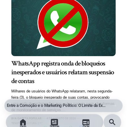
WhatsApp registra onda de bloqueios
inesperados e usuários relatam suspensão
de contas
Milhares de usuários do WhatsApp relataram, nesta segunda-
feira (3), o bloqueio inesperado de suas contas, provocando
uma onda de reclamações nas redes sociais e em plataformas
Entre a Comoção e o Marketing Político: O Limite da Exploração de uma Tragédia
de monitoramento de serviços.…
BY
A GAZETA POPULAR
4 DE AGOSTO DE 2026
TEMPO DE LEITURA: 2 MINUTOS
Início
Notícias
Portal