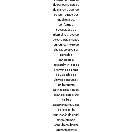
do concurso será de
dois anos, podendo
ser prorrogado por
igual período,
conforme a
necessidade do
tribunal. O processo
seletivo está inserido
em um contexto de
alta expectativa por
parte dos
candidatos,
especialmente após
o término do prazo
de validade dos
últimos concursos,
ainda vigente
apenas para o cargo
de analista judiciário
na área
administrativa. Com
a previsão de
publicação do edital
ainda este ano,
candidatos devem
intensificar seus