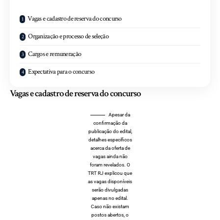
Vagas e cadastro de reserva do concurso
Organização e processo de seleção
Cargos e remuneração
Expectativa para o concurso
Vagas e cadastro de reserva do concurso
Apesar da
confirmação da
publicação do edital,
detalhes específicos
acerca da oferta de
vagas ainda não
foram revelados. O
TRT RJ explicou que
as vagas disponíveis
serão divulgadas
apenas no edital.
Caso não existam
postos abertos, o