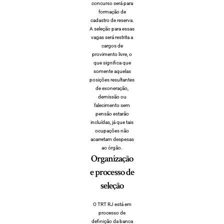
concurso será para
formação de
cadastro de reserva.
A seleção para essas
vagas será restrita a
cargos de
provimento livre, o
que significa que
somente aquelas
posições resultantes
de exoneração,
demissão ou
falecimento sem
pensão estarão
incluídas, já que tais
ocupações não
acarretam despesas
ao órgão.
Organização
e processo de
seleção
O TRT RJ está em
processo de
definição da banca