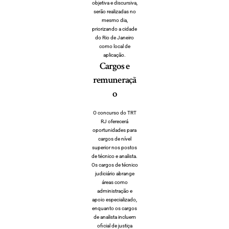
objetiva e discursiva,
serão realizadas no
mesmo dia,
priorizando a cidade
do Rio de Janeiro
como local de
aplicação.
Cargos e
remuneraçã
o
O concurso do TRT
RJ oferecerá
oportunidades para
cargos de nível
superior nos postos
de técnico e analista.
Os cargos de técnico
judiciário abrange
áreas como
administração e
apoio especializado,
enquanto os cargos
de analista incluem
oficial de justiça