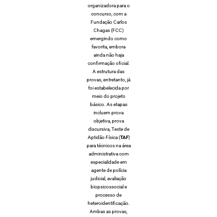
organizadora para o
concurso, com a
Fundação Carlos
Chagas (
FCC
)
emergindo como
favorita, embora
ainda não haja
confirmação oficial.
A estrutura das
provas, entretanto, já
foi estabelecida por
meio do projeto
básico. As etapas
incluem prova
objetiva, prova
discursiva, Teste de
Aptidão Física (
TAF
)
para técnicos na área
administrativa com
especialidade em
agente de polícia
judicial, avaliação
biopsicossocial e
processo de
heteroidentificação.
Ambas as provas,