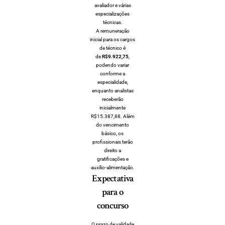
avaliador e várias
especializações
técnicas.
A remuneração
inicial para os cargos
de técnico é
de
R$9.922,75
,
podendo variar
conforme a
especialidade,
enquanto analistas
receberão
inicialmente
R$15.387,88. Além
do vencimento
básico, os
profissionais terão
direito a
gratificações e
auxílio-alimentação.
Expectativa
para o
concurso
O prazo de validade