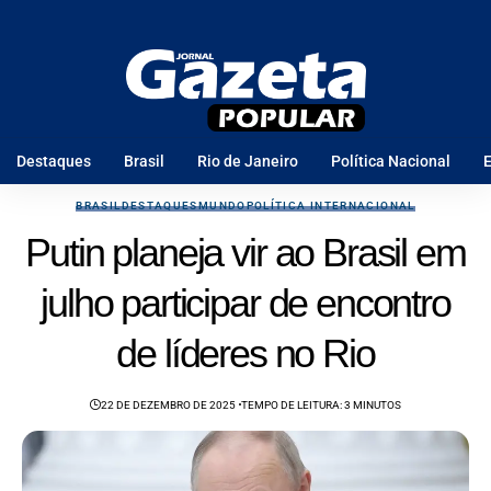
Destaques
Brasil
Rio de Janeiro
Política Nacional
E
BRASIL
DESTAQUES
MUNDO
POLÍTICA INTERNACIONAL
Putin planeja vir ao Brasil em
julho participar de encontro
de líderes no Rio
22 DE DEZEMBRO DE 2025
TEMPO DE LEITURA: 3 MINUTOS