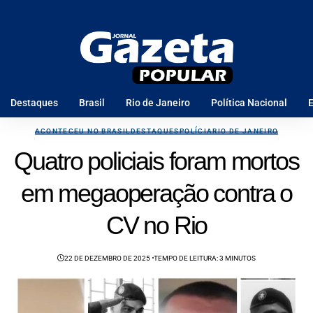
Destaques
Brasil
Rio de Janeiro
Política Nacional
E
ACONTECEU NO BRASIL
DESTAQUES
POLÍCIA
RIO DE JANEIRO
Quatro policiais foram mortos
em megaoperação contra o
CV no Rio
22 DE DEZEMBRO DE 2025
TEMPO DE LEITURA: 3 MINUTOS