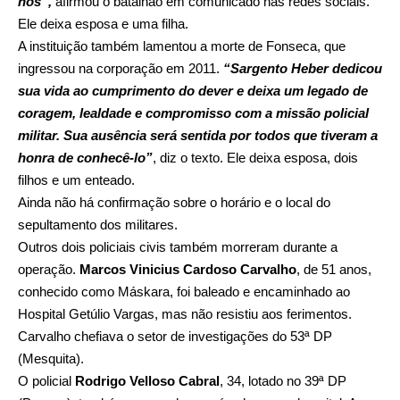
nós”,
afirmou o batalhão em comunicado nas redes sociais.
Ele deixa esposa e uma filha.
A instituição também lamentou a morte de Fonseca, que
ingressou na corporação em 2011.
“Sargento Heber dedicou
sua vida ao cumprimento do dever e deixa um legado de
coragem, lealdade e compromisso com a missão policial
militar. Sua ausência será sentida por todos que tiveram a
honra de conhecê-lo”
, diz o texto. Ele deixa esposa, dois
filhos e um enteado.
Ainda não há confirmação sobre o horário e o local do
sepultamento dos militares.
Outros dois policiais civis também morreram durante a
operação.
Marcos Vinicius Cardoso Carvalho
, de 51 anos,
conhecido como Máskara, foi baleado e encaminhado ao
Hospital Getúlio Vargas, mas não resistiu aos ferimentos.
Carvalho chefiava o setor de investigações do 53ª DP
(Mesquita).
O policial
Rodrigo Velloso Cabral
, 34, lotado no 39ª DP