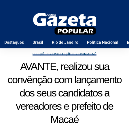
Destaques
Brasil
Rio de Janeiro
Política Nacional
E
ELEIÇÕES 2024
ELEIÇÕES 2024
MACAÉ
AVANTE, realizou sua
convênção com lançamento
dos seus candidatos a
vereadores e prefeito de
Macaé