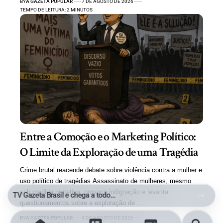
BY
A GAZETA POPULAR
7 DE AGOSTO DE 2026
TEMPO DE LEITURA: 2 MINUTOS
Entre a Comoção e o Marketing Político:
O Limite da Exploração de uma Tragédia
Crime brutal reacende debate sobre violência contra a mulher e
uso político de tragédias Assassinato de mulheres, mesmo
sob medida protetiva, provoca indignação e levanta
Polícia Civil prende suspeito de tráfico com maconha e cocaína no Parque Aeroporto, em Macaé
questionamentos sobre a exploração de…
BY
A GAZETA POPULAR
4 DE AGOSTO DE 2026