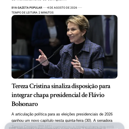
BY
A GAZETA POPULAR
4 DE AGOSTO DE 2026
TEMPO DE LEITURA: 2 MINUTOS
Tereza Cristina sinaliza disposição para
integrar chapa presidencial de Flávio
Bolsonaro
A articulação política para as eleições presidenciais de 2026
ganhou um novo capítulo nesta quinta-feira (30). A senadora
Tereza Cristina (PP-MS) comunicou a interlocutores que está
PRF intercepta carregamento com quase 3 toneladas de maconha, mais de meia tonelada de cocaína e medicamentos ilegais em MS