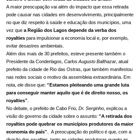
A maior preocupação vai além do impacto que essa retirada
pode causar nas cidades em desenvolvimento, principalmente
no que diz respeito à saúde e educação dos municípios, uma
vez que
a Região dos Lagos depende da verba dos
royalties
para impulsionar a economia local e, por exemplo,
evitar desastres ambientais.
Além dos mais de 30 prefeitos, esteve presente também o
Presidente da Conderlagos,
Carlos Augusto Balthazar
, atual
prefeito da cidade de Rio das Ostras, que também manifestou
nas redes sociais o motivo da assembleia extraordinária. Em
nota, ele disse que:
“Estamos pleiteando uma grande luta
para conseguir manter aquilo que é de direito nosso, os
royalties”
.
No debate, o prefeito de Cabo Frio,
Dr. Serginho
, explicou a
visão do governo da cidade sobre o assunto:
“A retirada dos
royalties pode quebrar os municípios produtores da maior
economia do país”
. A preocupação do político é que, com a
divisão dos royalties, tanto as cidades produtoras quanto as