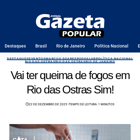
Destaques
Brasil
Rio de Janeiro
Política Nacional
E
DESTAQUES
EVENTOS
MARCOS SOARES
PODFALAR
POLÍTICA NACIONAL
RIO DAS OSTRAS
RIO DAS OSTRAS
RIO DE JANEIRO
Vai ter queima de fogos em
Rio das Ostras Sim!
22 DE DEZEMBRO DE 2025
TEMPO DE LEITURA: 1 MINUTOS