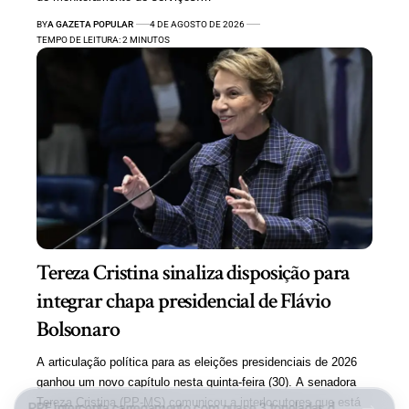
BY
A GAZETA POPULAR
4 DE AGOSTO DE 2026
TEMPO DE LEITURA: 2 MINUTOS
Tereza Cristina sinaliza disposição para
integrar chapa presidencial de Flávio
Bolsonaro
A articulação política para as eleições presidenciais de 2026
ganhou um novo capítulo nesta quinta-feira (30). A senadora
Tereza Cristina (PP-MS) comunicou a interlocutores que está
PRF intercepta carregamento com quase 3 toneladas de maconha, mais de meia tonelada de cocaína e medicamentos ilegais em MS