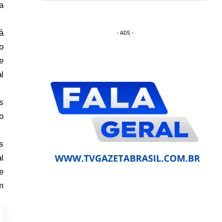
a
à
- ADS -
o
e
l
s
o
s
l
e
m