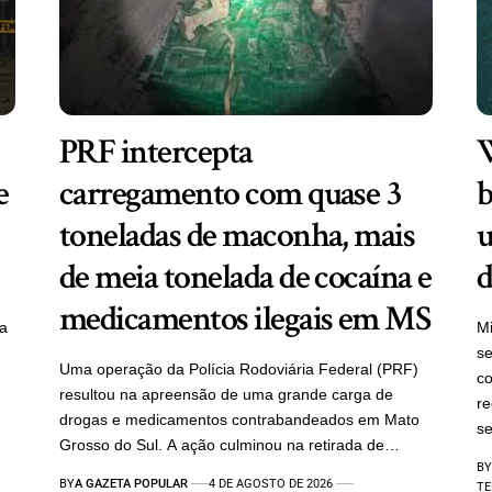
PRF intercepta
W
e
carregamento com quase 3
b
toneladas de maconha, mais
u
de meia tonelada de cocaína e
d
medicamentos ilegais em MS
ra
Mi
e
se
Uma operação da Polícia Rodoviária Federal (PRF)
c
resultou na apreensão de uma grande carga de
re
drogas e medicamentos contrabandeados em Mato
se
Grosso do Sul. A ação culminou na retirada de…
BY
BY
A GAZETA POPULAR
4 DE AGOSTO DE 2026
TE