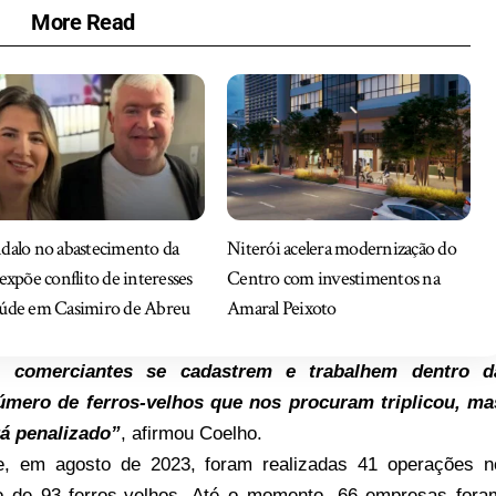
More Read
dalo no abastecimento da
Niterói acelera modernização do
 expõe conflito de interesses
Centro com investimentos na
aúde em Casimiro de Abreu
Amaral Peixoto
s comerciantes se cadastrem e trabalhem dentro d
úmero de ferros-velhos que nos procuram triplicou, ma
rá penalizado”
, afirmou Coelho.
, em agosto de 2023, foram realizadas 41 operações n
ão de 93 ferros-velhos. Até o momento, 66 empresas fora