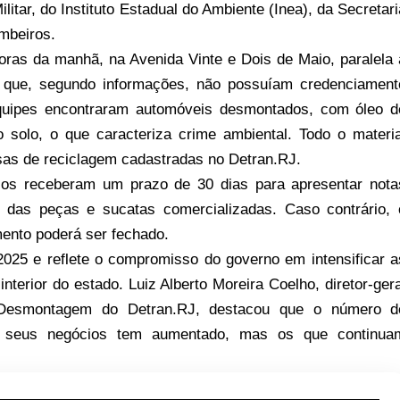
ilitar, do Instituto Estadual do Ambiente (Inea), da Secretari
mbeiros.
oras da manhã, na Avenida Vinte e Dois de Maio, paralela 
 que, segundo informações, não possuíam credenciament
quipes encontraram automóveis desmontados, com óleo d
 solo, o que caracteriza crime ambiental. Todo o materia
sas de reciclagem cadastradas no Detran.RJ.
ários receberam um prazo de 30 dias para apresentar nota
a das peças e sucatas comercializadas. Caso contrário, 
mento poderá ser fechado.
025 e reflete o compromisso do governo em intensificar a
interior do estado. Luiz Alberto Moreira Coelho, diretor-gera
e Desmontagem do Detran.RJ, destacou que o número d
r seus negócios tem aumentado, mas os que continua