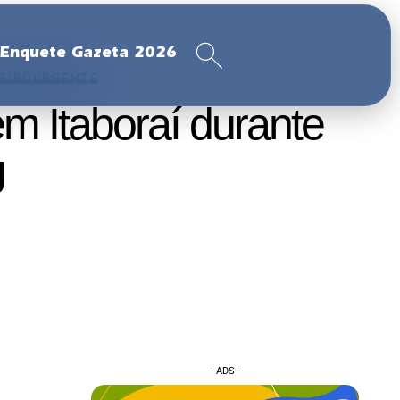
Enquete Gazeta 2026
NEIRO
URGENTE
em Itaboraí durante
J
- ADS -