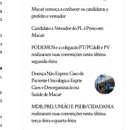
m
Macaé começa a conhecer os candidatos a
a
prefeito e vereador
o
Candidato a Vereador do PL é Preso em
Macaé
m
u
PODEMOS e a coligação PT/PCdoB e PV
a
realizaram suas convenções nesta última
segunda-feira
a
Doença Não Espera: Caso de
,
Paciente Oncológica Expõe
Caos e Desorganização na
s
Saúde de Macaé
o
MDB, PRD, UNIÃO E PSDB/CIDADANIA
realizaram suas convenções nesta última
m
terça-feira e quarta-feira
u