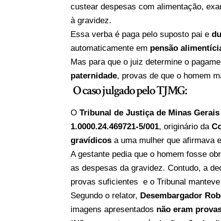
custear despesas com alimentação, exa
à gravidez.
Essa verba é paga pelo suposto pai e
du
automaticamente em
pensão alimentíci
Mas para que o juiz determine o pagame
paternidade
, provas de que o homem ma
O caso julgado pelo TJMG:
O
Tribunal de Justiça de Minas Gerai
1.0000.24.469721-5/001
, originário da
Co
gravídicos
a uma mulher que afirmava e
A gestante pedia que o homem fosse ob
as despesas da gravidez. Contudo, a deci
provas suficientes e o Tribunal manteve
Segundo o relator,
Desembargador Robe
imagens apresentados
não eram provas