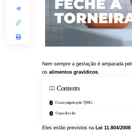
Nem sempre a gestação é amparada pelo 
os
alimentos gravídicos
.
Contents
O caso julgado pelo TJMG:
O que diz a lei:
Eles estão previstos na
Lei 11.804/2008