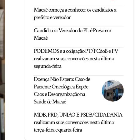
Macaé começa a conhecer os candidatos a
prefeito e vereador
Candidato a Vereador do PL é Preso em
Macaé
PODEMOS e a coligação PT/PCdoB e PV
realizaram suas convenções nesta última
segunda-feira
Doença Não Espera: Caso de
Paciente Oncológica Expõe
Caos e Desorganização na
Saúde de Macaé
MDB, PRD, UNIÃO E PSDB/CIDADANIA
realizaram suas convenções nesta última
terça-feira e quarta-feira