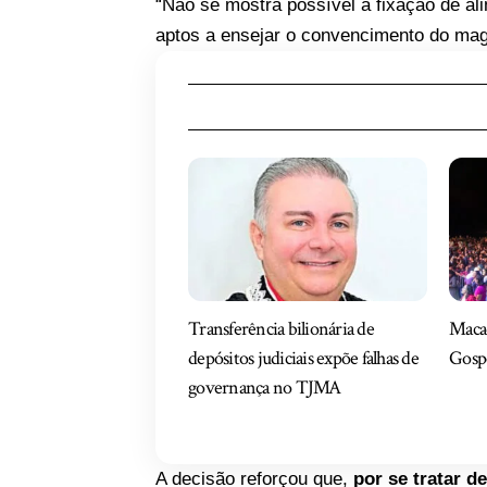
“Não se mostra possível a fixação de al
aptos a ensejar o convencimento do magi
Transferência bilionária de
Macaé
depósitos judiciais expõe falhas de
Gospe
governança no TJMA
A decisão reforçou que,
por se tratar de