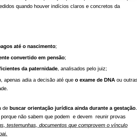
edidos quando houver indícios claros e concretos da
pagos até o nascimento
;
ente convertido em pensão
;
ficientes da paternidade
, analisados pelo juiz;
to, apenas adia a decisão até que
o exame de DNA
ou outra
ade.
a de
buscar orientação jurídica ainda durante a gestação
 porque não sabem que podem e devem reunir provas
ns, testemunhas, documentos que comprovem o vínculo
pai.