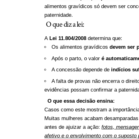
alimentos gravídicos só devem ser conc
paternidade.
O que diz a lei:
A
Lei 11.804/2008
determina que:
Os alimentos gravídicos
devem ser 
Após o parto, o valor
é automaticam
A concessão depende de
indícios su
A falta de provas não encerra o direi
evidências possam confirmar a paternid
O que essa decisão ensina:
Casos como este mostram a importânci
Muitas mulheres acabam desamparadas
antes de ajuizar a ação:
fotos, mensage
afetivo e o envolvimento com o suposto 