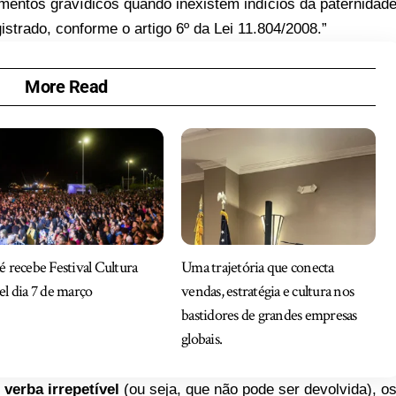
imentos gravídicos quando inexistem indícios da paternidad
strado, conforme o artigo 6º da Lei 11.804/2008.”
More Read
 recebe Festival Cultura
Uma trajetória que conecta
l dia 7 de março
vendas, estratégia e cultura nos
bastidores de grandes empresas
globais.
 verba irrepetível
(ou seja, que não pode ser devolvida), o