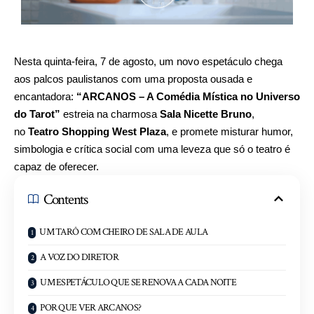
Nesta quinta-feira, 7 de agosto, um novo espetáculo chega
aos palcos paulistanos com uma proposta ousada e
encantadora:
“ARCANOS – A Comédia Mística no Universo
do Tarot”
estreia na charmosa
Sala Nicette Bruno
,
no
Teatro Shopping West Plaza
, e promete misturar humor,
simbologia e crítica social com uma leveza que só o teatro é
capaz de oferecer.
Contents
UM TARÔ COM CHEIRO DE SALA DE AULA
A VOZ DO DIRETOR
UM ESPETÁCULO QUE SE RENOVA A CADA NOITE
POR QUE VER ARCANOS?