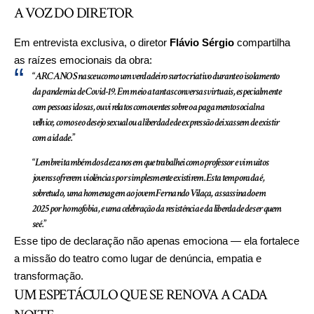
A VOZ DO DIRETOR
Em entrevista exclusiva, o diretor
Flávio Sérgio
compartilha
as raízes emocionais da obra:
“
ARCANOS nasceu como um verdadeiro surto criativo durante o isolamento
da pandemia de Covid-19. Em meio a tantas conversas virtuais, especialmente
com pessoas idosas, ouvi relatos comoventes sobre o apagamento social na
velhice, como se o desejo sexual ou a liberdade de expressão deixassem de existir
com a idade.
”
“
Lembrei também dos dez anos em que trabalhei como professor e vi muitos
jovens sofrerem violências por simplesmente existirem. Esta temporada é,
sobretudo, uma homenagem ao jovem Fernando Vilaça, assassinado em
2025 por homofobia, e uma celebração da resistência e da liberdade de ser quem
se é.
”
Esse tipo de declaração não apenas emociona — ela fortalece
a missão do teatro como lugar de denúncia, empatia e
transformação.
UM ESPETÁCULO QUE SE RENOVA A CADA