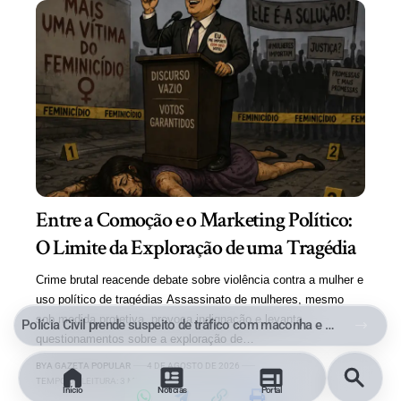
Entre a Comoção e o Marketing Político:
O Limite da Exploração de uma Tragédia
Crime brutal reacende debate sobre violência contra a mulher e
uso político de tragédias Assassinato de mulheres, mesmo
sob medida protetiva, provoca indignação e levanta
Polícia Civil prende suspeito de tráfico com maconha e cocaína no Parque Aeroporto, em Macaé
questionamentos sobre a exploração de…
BY
A GAZETA POPULAR
4 DE AGOSTO DE 2026
TEMPO DE LEITURA: 3 MINUTOS
Início
Notícias
Portal