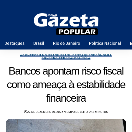
Destaques
Brasil
Rio de Janeiro
Política Nacional
E
ACONTECEU NO BRASIL
BRASIL
DESTAQUES
ECÔNOMIA
GOVERNO FEDERAL
POLÍTICA
Bancos apontam risco fiscal
como ameaça à estabilidade
financeira
22 DE DEZEMBRO DE 2025
TEMPO DE LEITURA: 3 MINUTOS