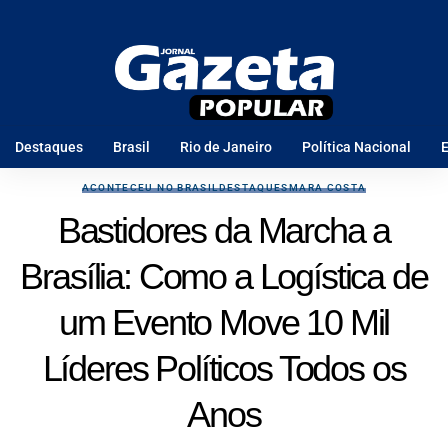
Destaques
Brasil
Rio de Janeiro
Política Nacional
E
ACONTECEU NO BRASIL
DESTAQUES
MARA COSTA
Bastidores da Marcha a
Brasília: Como a Logística de
um Evento Move 10 Mil
Líderes Políticos Todos os
Anos