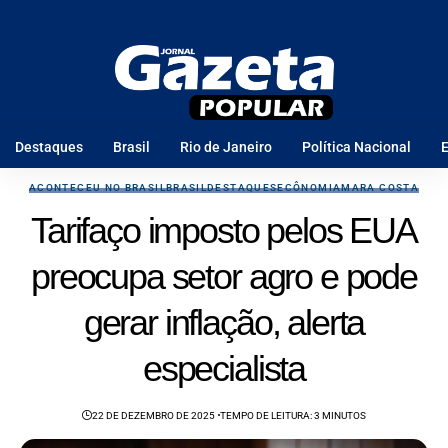
Destaques
Brasil
Rio de Janeiro
Política Nacional
E
ACONTECEU NO BRASIL
BRASIL
DESTAQUES
ECÔNOMIA
MARA COSTA
Tarifaço imposto pelos EUA
preocupa setor agro e pode
gerar inflação, alerta
especialista
22 DE DEZEMBRO DE 2025
TEMPO DE LEITURA: 3 MINUTOS