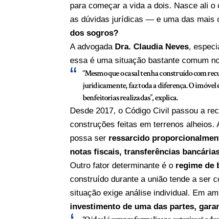
para começar a vida a dois. Nasce ali 
as dúvidas jurídicas — e uma das mais
dos sogros?
A advogada
Dra. Claudia Neves
, especi
essa é uma situação bastante comum nos
“Mesmo que o casal tenha construído com recurs
juridicamente, faz toda a diferença. O imóvel 
benfeitorias realizadas”
, explica.
Desde 2017, o Código Civil passou a re
construções feitas em terrenos alheios.
possa ser
ressarcido proporcionalmen
notas fiscais, transferências bancári
Outro fator determinante é o
regime de 
construído durante a união tende a ser
situação exige análise individual. Em a
investimento de uma das partes, garan