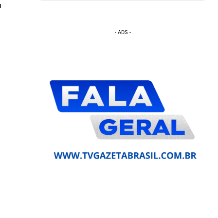
m
o
- ADS -