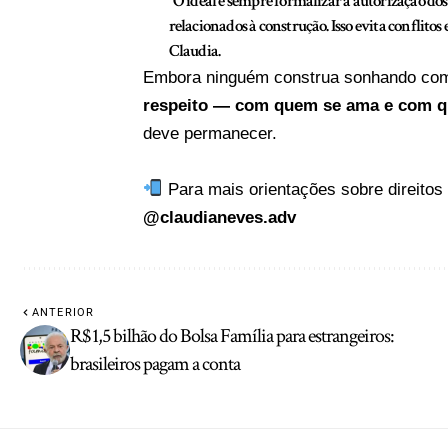
“O ideal é sempre formalizar a autorização do
relacionados à construção. Isso evita conflit
Claudia.
Embora ninguém construa sonhando com o
respeito — com quem se ama e com q
deve permanecer.
Para mais orientações sobre direitos
@claudianeves.adv
ANTERIOR
R$ 1,5 bilhão do Bolsa Família para estrangeiros:
brasileiros pagam a conta