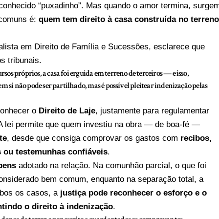
o conhecido “puxadinho”. Mas quando o amor termina, surge
 comuns é:
quem tem direito à casa construída no terren
alista em Direito de Família e Sucessões, esclarece que
 tribunais.
os próprios, a casa foi erguida em terreno de terceiros — e isso,
em si não pode ser partilhado, mas é possível pleitear indenização pelas
conhecer o
Direito de Laje
, justamente para regulamentar
 A lei permite que quem investiu na obra — de boa-fé —
te
, desde que consiga comprovar os gastos com
recibos,
as ou testemunhas confiáveis
.
bens
adotado na relação. Na comunhão parcial, o que foi
 considerado bem comum, enquanto na separação total, a
mbos os casos, a
justiça pode reconhecer o esforço e o
tindo o direito à indenização
.