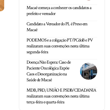
Macaé começa a conhecer os candidatos a
prefeito e vereador
Candidato a Vereador do PL é Preso em
Macaé
PODEMOS e a coligação PT/PCdoB e PV
realizaram suas convenções nesta última
segunda-feira
Doença Não Espera: Caso de
Paciente Oncológica Expõe
Caos e Desorganização na
Saúde de Macaé
MDB, PRD, UNIÃO E PSDB/CIDADANIA
realizaram suas convenções nesta última
terça-feira e quarta-feira