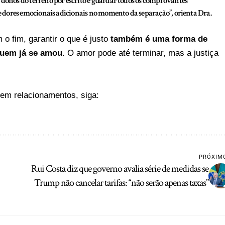
s donos do terreno por escrito e guardar todos os comprovantes
os e dores emocionais adicionais no momento da separação”
, orienta Dra.
 fim, garantir o que é justo
também é uma forma de
uem já se amou
. O amor pode até terminar, mas a justiça
 em relacionamentos, siga:
PRÓXIM
Rui Costa diz que governo avalia série de medidas se
Trump não cancelar tarifas: “não serão apenas taxas”