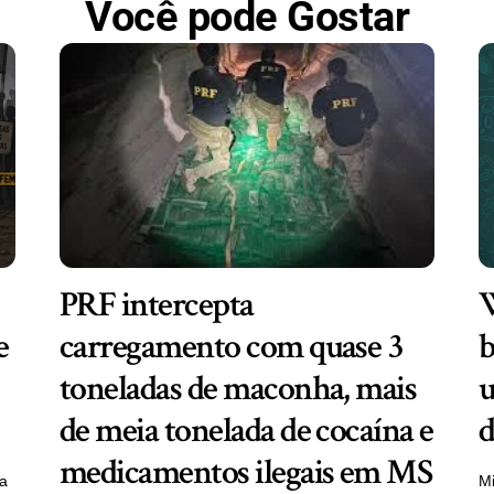
Você pode Gostar
PRF intercepta
W
e
carregamento com quase 3
b
toneladas de maconha, mais
u
de meia tonelada de cocaína e
d
medicamentos ilegais em MS
ra
Mi