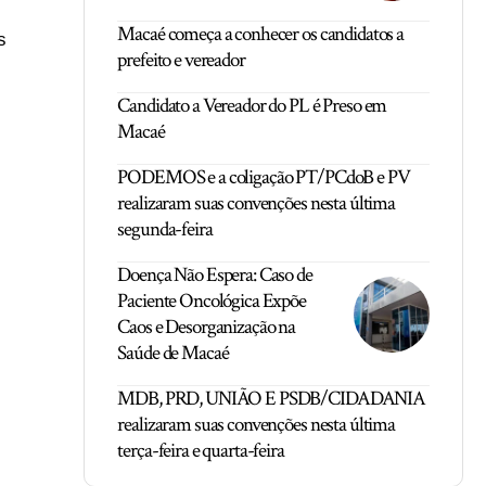
Macaé começa a conhecer os candidatos a
s
prefeito e vereador
Candidato a Vereador do PL é Preso em
Macaé
PODEMOS e a coligação PT/PCdoB e PV
realizaram suas convenções nesta última
segunda-feira
Doença Não Espera: Caso de
Paciente Oncológica Expõe
Caos e Desorganização na
Saúde de Macaé
MDB, PRD, UNIÃO E PSDB/CIDADANIA
realizaram suas convenções nesta última
s
terça-feira e quarta-feira