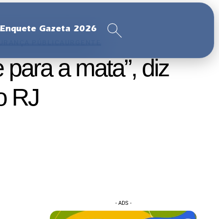
Enquete Gazeta 2026
URANÇA PÚBLICA
URGENTE
 para a mata”, diz
o RJ
- ADS -