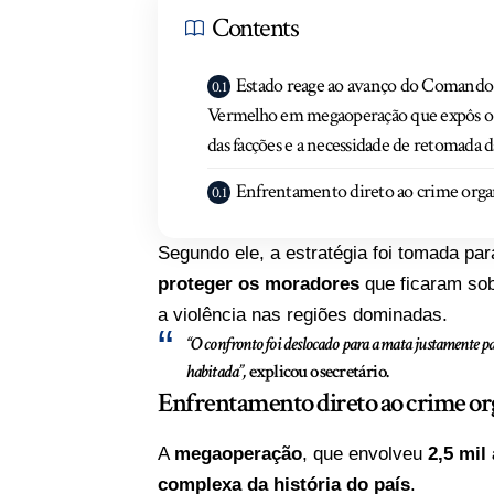
Contents
Estado reage ao avanço do Comando
Vermelho em megaoperação que expôs o
das facções e a necessidade de retomada
Enfrentamento direto ao crime orga
Segundo ele, a estratégia foi tomada pa
proteger os moradores
que ficaram sob
a violência nas regiões dominadas.
“O confronto foi deslocado para a mata justamente pa
habitada”,
explicou o secretário.
Enfrentamento direto ao crime o
A
megaoperação
, que envolveu
2,5 mil
complexa da história do país
.