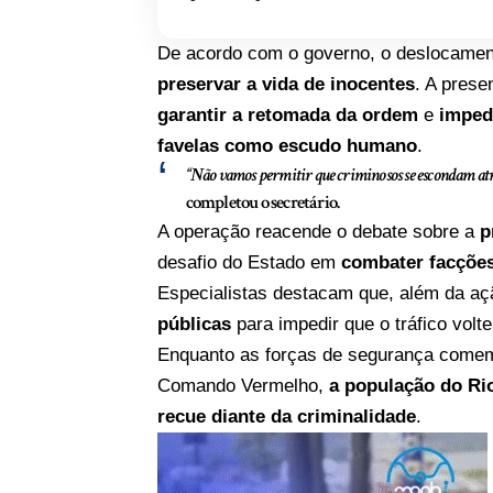
De acordo com o governo, o deslocamen
preservar a vida de inocentes
. A pres
garantir a retomada da ordem
e
imped
favelas como escudo humano
.
“Não vamos permitir que criminosos se escondam atrás 
completou o secretário.
A operação reacende o debate sobre a
p
desafio do Estado em
combater facçõe
Especialistas destacam que, além da açã
públicas
para impedir que o tráfico volt
Enquanto as forças de segurança comem
Comando Vermelho,
a população do Ri
recue diante da criminalidade
.