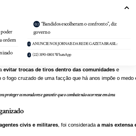
“Bandidos escolheram o confronto”, diz
 poder
governo
 da ordem
ANUNCIE NOS JORNAIS DA REDE GAZETA BRASIL:
nizado
(22) 3190-0801 WhatsApp
ra
evitar trocas de tiros dentro das comunidades
e
 o fogo cruzado de uma facção que há anos impõe o medo 
ra proteger os moradores e garantir que o combate não ocorresse em área
rganizado
 agentes civis e militares
, foi considerada
a mais extensa 