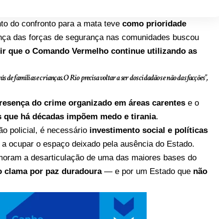
to do confronto para a mata teve
como prioridade
ença das forças de segurança nas comunidades buscou
ir que o Comando Vermelho continue utilizando as
de famílias e crianças. O Rio precisa voltar a ser dos cidadãos e não das facções”,
resença do crime organizado em áreas carentes
e o
s que há décadas impõem medo e tirania
.
o policial, é necessário
investimento social e políticas
e a ocupar o espaço deixado pela ausência do Estado.
oram a desarticulação de uma das maiores bases do
o clama por paz duradoura
— e por um Estado que
não