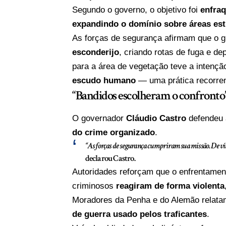
Segundo o governo, o objetivo foi
enfra
expandindo o domínio sobre áreas est
As forças de segurança afirmam que o g
esconderijo
, criando rotas de fuga e d
para a área de vegetação teve a intenç
escudo humano
— uma prática recorren
“Bandidos escolheram o confronto”
O governador
Cláudio Castro
defendeu 
do crime organizado
.
“As forças de segurança cumpriram sua missão. De víti
declarou Castro.
Autoridades reforçam que o enfrentamen
criminosos
reagiram de forma violenta
Moradores da Penha e do Alemão relatam
de guerra usado pelos traficantes
.