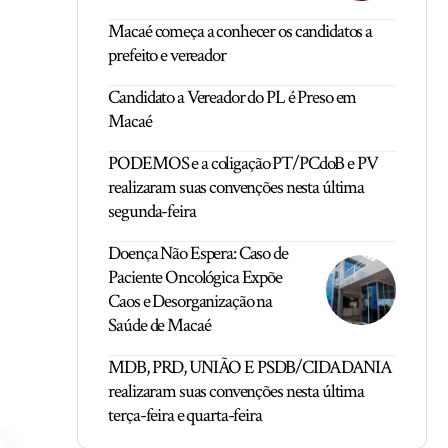
Macaé começa a conhecer os candidatos a
prefeito e vereador
Candidato a Vereador do PL é Preso em
Macaé
PODEMOS e a coligação PT/PCdoB e PV
realizaram suas convenções nesta última
segunda-feira
Doença Não Espera: Caso de
Paciente Oncológica Expõe
Caos e Desorganização na
Saúde de Macaé
MDB, PRD, UNIÃO E PSDB/CIDADANIA
realizaram suas convenções nesta última
terça-feira e quarta-feira