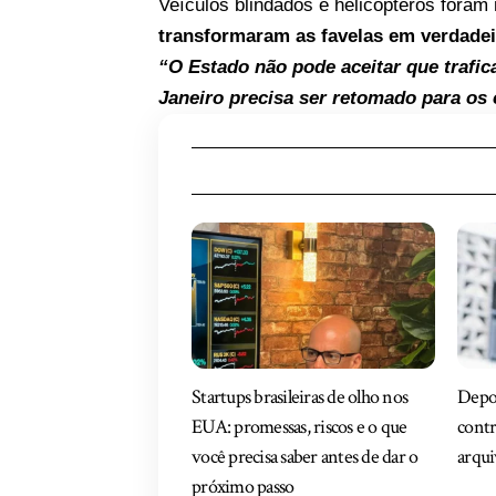
Veículos blindados e helicópteros foram
transformaram as favelas em verdadei
“O Estado não pode aceitar que trafi
Janeiro precisa ser retomado para os
Startups brasileiras de olho nos
Depoi
EUA: promessas, riscos e o que
contr
você precisa saber antes de dar o
arqu
próximo passo