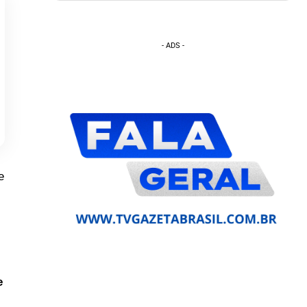
- ADS -
e
e