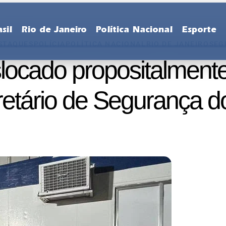
sil
Rio de Janeiro
Política Nacional
Esporte
STAQUES
POLÍCIA
POLÍTICA NACIONAL
RIO DE JANEIRO
SEG
slocado propositalmente
retário de Segurança d