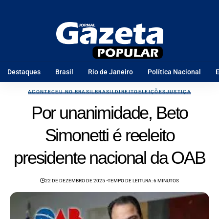
Destaques
Brasil
Rio de Janeiro
Política Nacional
E
ACONTECEU NO BRASIL
BRASIL
DIREITO
ELEIÇÕES
JUSTIÇA
Por unanimidade, Beto
Simonetti é reeleito
presidente nacional da OAB
22 DE DEZEMBRO DE 2025
TEMPO DE LEITURA: 6 MINUTOS