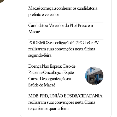
Macaé começa a conhecer os candidatos a
prefeito e vereador
Candidato a Vereador do PL é Preso em
Macaé
PODEMOS e a coligação PT/PCdoB e PV
realizaram suas convenções nesta última
segunda-feira
Doença Não Espera: Caso de
Paciente Oncológica Expõe
Caos e Desorganização na
Saúde de Macaé
MDB, PRD, UNIÃO E PSDB/CIDADANIA
realizaram suas convenções nesta última
terça-feira e quarta-feira