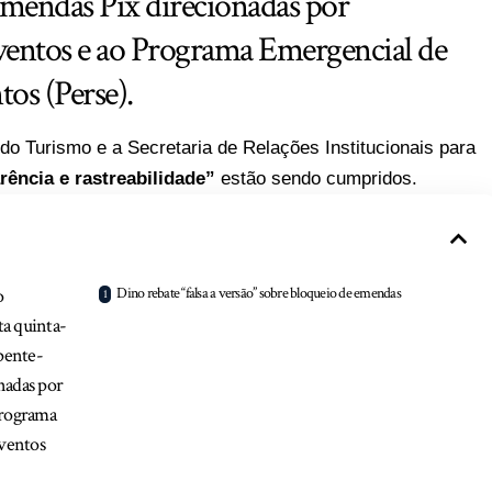
emendas Pix direcionadas por
eventos e ao Programa Emergencial de
os (Perse).
do Turismo e a Secretaria de Relações Institucionais para
rência e rastreabilidade”
estão sendo cumpridos.
o
Dino rebate “falsa a versão” sobre bloqueio de emendas
ta quinta-
 pente-
nadas por
Programa
ventos