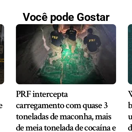
Você pode Gostar
PRF intercepta
W
e
carregamento com quase 3
b
toneladas de maconha, mais
u
de meia tonelada de cocaína e
d