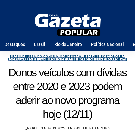
Destaques
Brasil
Rio de Janeiro
Política Nacional
E
BRASIL
DEFESA DO CONSUMIDOR
DESTAQUES
DINHEIRO
ECÔNOMIA
PODFALAR
RIO DE JANEIRO
RIO DE JANEIRO
RIO DE JANEIRO
URGENTE
Donos veículos com dívidas
entre 2020 e 2023 podem
aderir ao novo programa
hoje (12/11)
22 DE DEZEMBRO DE 2025
TEMPO DE LEITURA: 4 MINUTOS