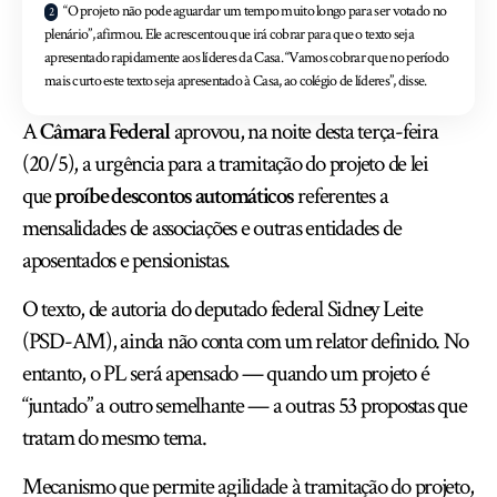
“O projeto não pode aguardar um tempo muito longo para ser votado no
plenário”, afirmou. Ele acrescentou que irá cobrar para que o texto seja
apresentado rapidamente aos líderes da Casa. “Vamos cobrar que no período
mais curto este texto seja apresentado à Casa, ao colégio de líderes”, disse.
A
Câmara Federal
aprovou, na noite desta terça-feira
(20/5), a urgência para a tramitação do projeto de lei
que
proíbe descontos automáticos
referentes a
mensalidades de associações e outras entidades de
aposentados e pensionistas.
O texto, de autoria do deputado federal Sidney Leite
(PSD-AM), ainda não conta com um relator definido. No
entanto, o PL será apensado — quando um projeto é
“juntado” a outro semelhante — a outras 53 propostas que
tratam do mesmo tema.
Mecanismo que permite agilidade à tramitação do projeto,