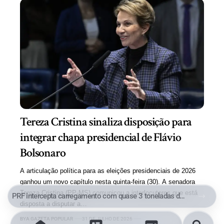
Tereza Cristina sinaliza disposição para
integrar chapa presidencial de Flávio
Bolsonaro
A articulação política para as eleições presidenciais de 2026
ganhou um novo capítulo nesta quinta-feira (30). A senadora
Tereza Cristina (PP-MS) comunicou a interlocutores que está
PRF intercepta carregamento com quase 3 toneladas de maconha, mais de meia tonelada de cocaína e medicamentos ilegais em MS
disposta a disputar a…
BY
A GAZETA POPULAR
31 DE JULHO DE 2026