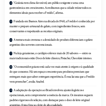
“Goiânia tem clima favorável, um público exigente e uma cena
gastronômica em crescimento. Acreditamos que a cidade reúne todos os
elementos ideais para receber a Freddo”, afirma.
Fundada em Buenos Aires na década de 1960, a Freddo é conhecida por
manter o preparo artesanal do gelato, com ingredientes frescos, sem
conservantes e respeitando as receitas originais.
A textura mais cremosa e a densidade do produto diferenciam o gelato
argentino dos sorvetes convencionais.
Na loja goianiense, o cardápio oferece mais de 20 sabores — entre os
mais tradicionais estão Doce de leite clássico; Pistache; Chocolate intenso.
“O consumidor goiano está cada vez mais atento à origem e à qualidade
do que consome. Há um espaço crescente para produtos premium que
entregam mais que sabor: entregam experiência. É essa lacuna que a Freddo
vem preencher”, avalia Anabel.
A adaptação da operação ao Brasil envolveu ajustes logísticos e
operacionais, sem comprometer a essência da marca. Os insumos seguem
padrões rigorosos de seleção, com destaque para o doce de leite original
argentino, frutas frescas e leite de alta qualidade.