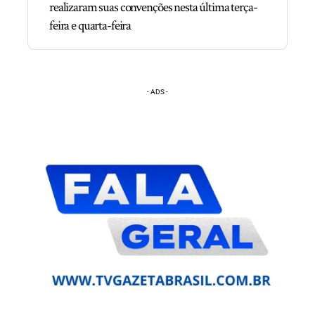
realizaram suas convenções nesta última terça-
feira e quarta-feira
- ADS -