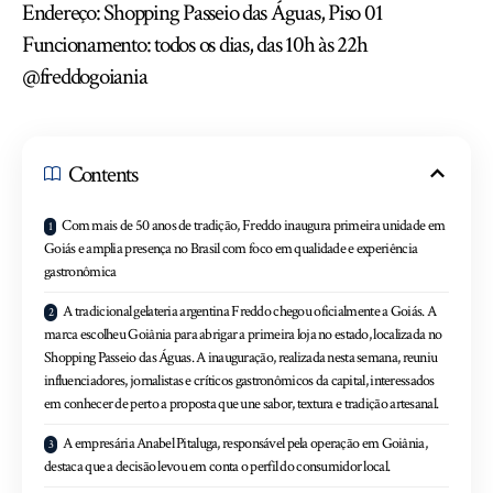
Endereço: Shopping Passeio das Águas, Piso 01
Funcionamento: todos os dias, das 10h às 22h
@freddogoiania
Contents
Com mais de 50 anos de tradição, Freddo inaugura primeira unidade em
Goiás e amplia presença no Brasil com foco em qualidade e experiência
gastronômica
A tradicional gelateria argentina Freddo chegou oficialmente a Goiás. A
marca escolheu Goiânia para abrigar a primeira loja no estado, localizada no
Shopping Passeio das Águas. A inauguração, realizada nesta semana, reuniu
influenciadores, jornalistas e críticos gastronômicos da capital, interessados
em conhecer de perto a proposta que une sabor, textura e tradição artesanal.
A empresária Anabel Pitaluga, responsável pela operação em Goiânia,
destaca que a decisão levou em conta o perfil do consumidor local.