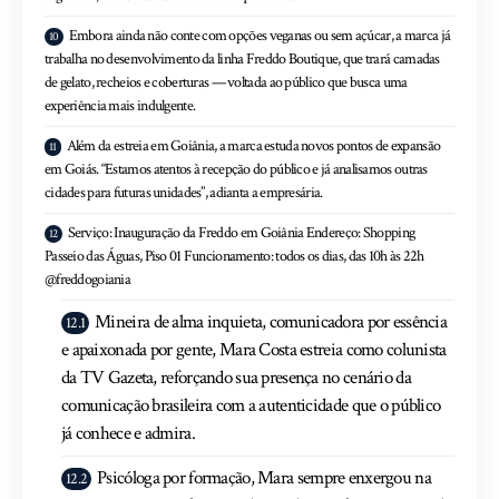
Embora ainda não conte com opções veganas ou sem açúcar, a marca já
trabalha no desenvolvimento da linha Freddo Boutique, que trará camadas
de gelato, recheios e coberturas — voltada ao público que busca uma
experiência mais indulgente.
Além da estreia em Goiânia, a marca estuda novos pontos de expansão
em Goiás. “Estamos atentos à recepção do público e já analisamos outras
cidades para futuras unidades”, adianta a empresária.
Serviço: Inauguração da Freddo em Goiânia Endereço: Shopping
Passeio das Águas, Piso 01 Funcionamento: todos os dias, das 10h às 22h
@freddogoiania
Mineira de alma inquieta, comunicadora por essência
e apaixonada por gente, Mara Costa estreia como colunista
da TV Gazeta, reforçando sua presença no cenário da
comunicação brasileira com a autenticidade que o público
já conhece e admira.
Psicóloga por formação, Mara sempre enxergou na