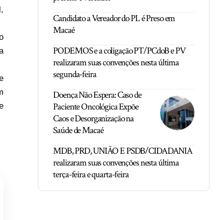
,
Candidato a Vereador do PL é Preso em
Macaé
o
PODEMOS e a coligação PT/PCdoB e PV
a
realizaram suas convenções nesta última
segunda-feira
e
m
Doença Não Espera: Caso de
Paciente Oncológica Expõe
e
Caos e Desorganização na
Saúde de Macaé
MDB, PRD, UNIÃO E PSDB/CIDADANIA
realizaram suas convenções nesta última
terça-feira e quarta-feira