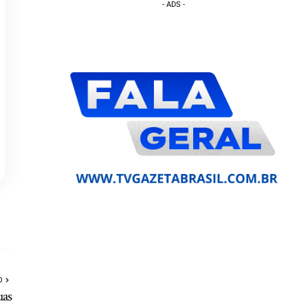
- ADS -
O
uas