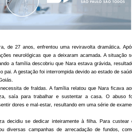
a, de 27 anos, enfrentou uma reviravolta dramática. Apó
cações neurológicas que a deixaram acamada. A situação s
ndo a família descobriu que Nara estava grávida, resultad
o pai. A gestação foi interrompida devido ao estado de saúd
Goiás.
necessita de fraldas. A família relatou que Nara ficava ao
a, saía para trabalhar e sustentar a casa. O abuso fo
ntir dores e mal-estar, resultando em uma série de exame
za decidiu se dedicar inteiramente à filha. Para custear 
izou diversas campanhas de arrecadação de fundos, com