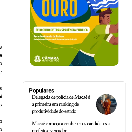
s
e
o
e
s
Populares
Delegacia de polícia de Macaé é
i
a primeira em ranking de
s
produtividade do estado
o
Macaé começa a conhecer os candidatos a
o
prefeito e vereador